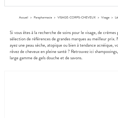
Trousse à
alimentaires
CHEVEUX
VOTRE
NOTRE
pharmacie
APPLICATION
ÉQUIPE
Dispositifs
Cheveux
DE SANTÉ
médicaux
NOS
Corps
Accueil
>
Parapharmacie
>
VISAGE-CORPS-CHEVEUX
>
Visage
>
Lè
SPÉCIALITÉS
Homme
INFORMATIONS
UTILES
Solaire
Si vous êtes à la recherche de soins pour le visage, de crèmes 
PHARMACIES
Visage
sélection de références de grandes marques au meilleur prix. 
DE GARDE
ayez une peau sèche, atopique ou bien à tendance acnéique, v
rêvez de cheveux en pleine santé ? Retrouvez ici shampooings, 
large gamme de gels douche et de savons.