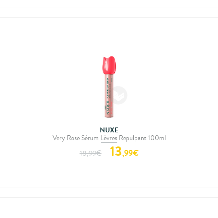
NUXE
Very Rose Sérum Lèvres Repulpant 100ml
13
,
99
€
18,99
€