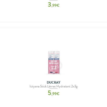
3
,
99
€
DUCRAY
Ictyane Stick Lèvres Hydratant 2x3g
5
,
99
€