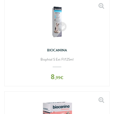
BIOCANINA
Biophtal S Ext Fl/125ml
8
,
99
€