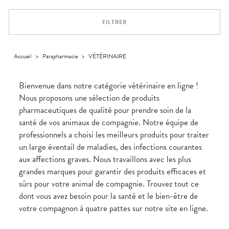
Trousse à
alimentaires
CHEVEUX
VOTRE
NOTRE
pharmacie
APPLICATION
ÉQUIPE
Dispositifs
Cheveux
DE SANTÉ
FILTRER
médicaux
NOS
Corps
SPÉCIALITÉS
Homme
INFORMATIONS
UTILES
Solaire
Accueil
>
Parapharmacie
>
VÉTÉRINAIRE
PHARMACIES
Visage
DE GARDE
Bienvenue dans notre catégorie vétérinaire en ligne !
Nous proposons une sélection de produits
pharmaceutiques de qualité pour prendre soin de la
santé de vos animaux de compagnie. Notre équipe de
professionnels a choisi les meilleurs produits pour traiter
un large éventail de maladies, des infections courantes
aux affections graves. Nous travaillons avec les plus
grandes marques pour garantir des produits efficaces et
sûrs pour votre animal de compagnie. Trouvez tout ce
dont vous avez besoin pour la santé et le bien-être de
votre compagnon à quatre pattes sur notre site en ligne.