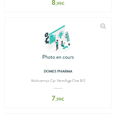
8
,
99
€
DOMES PHARMA
Multivermyx Cpr Vermifuge Chat B/2
7
,
99
€