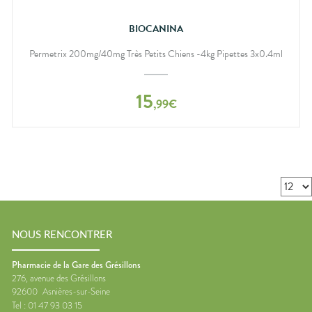
BIOCANINA
Permetrix 200mg/40mg Très Petits Chiens -4kg Pipettes 3x0.4ml
15
,
99
€
NOUS RENCONTRER
Pharmacie de la Gare des Grésillons
276, avenue des Grésillons
92600
Asnières-sur-Seine
Tel :
01 47 93 03 15