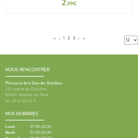
2
,
99
€
‹‹
‹
1
2
3
›
››
NOUS RENCONTRER
Pharmacie de la Gare des Grésillons
276, avenue des Grésillons
92600
Asnières-sur-Seine
Tel :
01 47 93 03 15
NOS HORAIRES
Lundi
:
07:45-20:30
Mardi
:
07:45-20:30