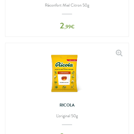
Réconfort Miel Citron 50g
2
,
99
€
RICOLA
L'original 50g