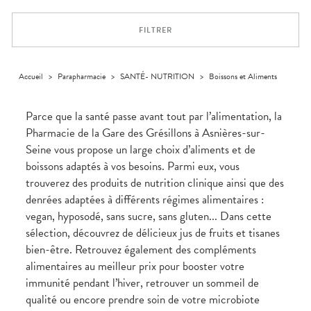
Trousse à
alimentaires
CHEVEUX
VOTRE
NOTRE
pharmacie
APPLICATION
ÉQUIPE
Dispositifs
Cheveux
DE SANTÉ
FILTRER
médicaux
NOS
Corps
SPÉCIALITÉS
Homme
INFORMATIONS
UTILES
Solaire
Accueil
>
Parapharmacie
>
SANTÉ- NUTRITION
>
Boissons et Aliments
PHARMACIES
Visage
DE GARDE
Parce que la santé passe avant tout par l’alimentation, la
Pharmacie de la Gare des Grésillons à Asnières-sur-
Seine vous propose un large choix d’aliments et de
boissons adaptés à vos besoins. Parmi eux, vous
trouverez des produits de nutrition clinique ainsi que des
denrées adaptées à différents régimes alimentaires :
vegan, hyposodé, sans sucre, sans gluten... Dans cette
sélection, découvrez de délicieux jus de fruits et tisanes
bien-être. Retrouvez également des compléments
alimentaires au meilleur prix pour booster votre
immunité pendant l’hiver, retrouver un sommeil de
qualité ou encore prendre soin de votre microbiote