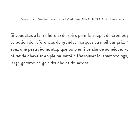
Trousse à
alimentaires
CHEVEUX
VOTRE
NOTRE
pharmacie
APPLICATION
ÉQUIPE
Dispositifs
Cheveux
DE SANTÉ
médicaux
NOS
Corps
Accueil
>
Parapharmacie
>
VISAGE-CORPS-CHEVEUX
>
Homme
>
S
SPÉCIALITÉS
Homme
INFORMATIONS
UTILES
Solaire
Si vous êtes à la recherche de soins pour le visage, de crèmes 
PHARMACIES
Visage
sélection de références de grandes marques au meilleur prix. 
DE GARDE
ayez une peau sèche, atopique ou bien à tendance acnéique, v
rêvez de cheveux en pleine santé ? Retrouvez ici shampooings, 
large gamme de gels douche et de savons.