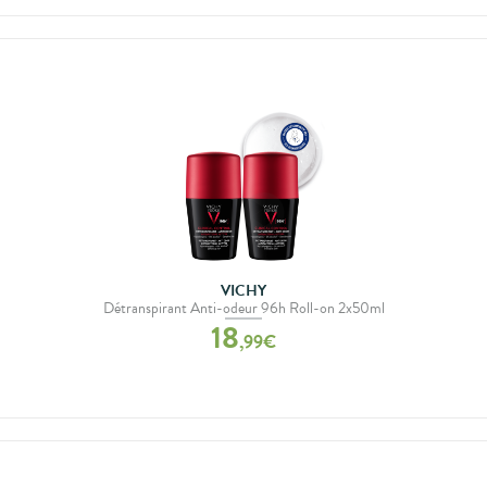
VICHY
Détranspirant Anti-odeur 96h Roll-on 2x50ml
18
,
99
€