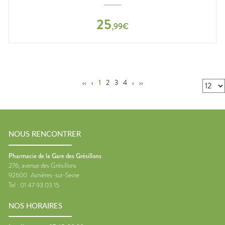
25
,
99
€
‹‹
‹
1
2
3
4
›
››
NOUS RENCONTRER
Pharmacie de la Gare des Grésillons
276, avenue des Grésillons
92600
Asnières-sur-Seine
Tel :
01 47 93 03 15
NOS HORAIRES