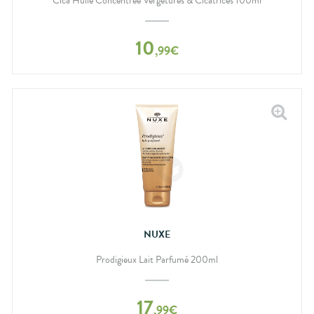
Cica Huile Concentrée Vergetures & Cicatrices 100ml
10
,
99
€
NUXE
Prodigieux Lait Parfumé 200ml
17
,
99
€