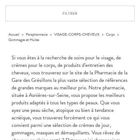
Trousse à
alimentaires
CHEVEUX
VOTRE
NOTRE
pharmacie
APPLICATION
ÉQUIPE
Dispositifs
Cheveux
DE SANTÉ
FILTRER
médicaux
NOS
Corps
SPÉCIALITÉS
Homme
INFORMATIONS
UTILES
Solaire
Accueil
>
Parapharmacie
>
VISAGE-CORPS-CHEVEUX
>
Corps
>
Gommages et Huiles
PHARMACIES
Visage
DE GARDE
Si vous êtes à la recherche de soins pour le visage, de
crèmes pour le corps, de produits d’entretien des
cheveux, vous trouverez sur le site de la Pharmacie de la
Gare des Grésillons la plus vaste sélection de références
de grandes marques au meilleur prix. Notre pharmacie,
située à Asnières-sur-Seine, vous propose les meilleurs
produits adaptés à tous les types de peaux. Que vous
ayez une peau sèche, atopique ou bien à tendance
acnéique, vous trouverez forcément ce qui vous
convient parmi une sélection de crèmes de jour,
gommages, masques et démaquillants. Vous rêvez de