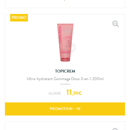
TOPICREM
Ultra-hydratant Gommage Doux 3-en-1 200ml
11
,
99
€
12,99
€
PROMOTION : -
1
€