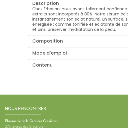
Description
Chez Erborian, nous avons tellement confiance e
extraits sont incorporés à 80%. Notre sérum éc
instantanément son éclat naturel. En surface, se
énergisée : comme tonifiée et éclatante de santé
et ainsi préserver l’hydratation de la peau.
Composition
Mode d'emploi
Contenu
NOUS RENCONTRER
Pharmacie de la Gare des Grésillons
276, avenue des Grésillons