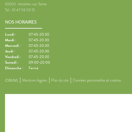
92600
Asnières-sur-Seine
Tel :
01 47 93 03 15
NOS HORAIRES
Lundi
:
07:45-20:30
Mardi
:
07:45-20:30
Mercredi
:
07:45-20:30
Jeudi
:
07:45-20:30
Vendredi
:
07:45-20:30
Samedi
:
09:00-20:00
Dimanche
:
Fermé
CGUVL
Mentions légales
Plan du site
Données personnelles et cookies