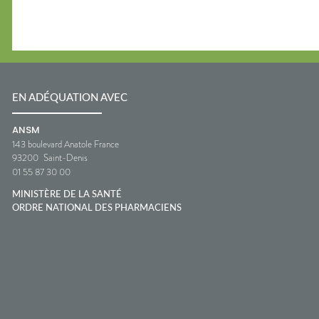
EN ADÉQUATION AVEC
ANSM
143 boulevard Anatole France
93200
Saint-Denis
01 55 87 30 00
MINISTÈRE DE LA SANTÉ
ORDRE NATIONAL DES PHARMACIENS