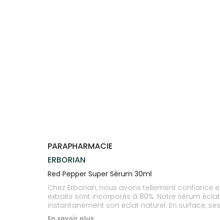
Trousse à
alimentaires
CHEVEUX
VOTRE
NOTRE
pharmacie
APPLICATION
ÉQUIPE
Dispositifs
Cheveux
DE SANTÉ
médicaux
NOS
Corps
SPÉCIALITÉS
Homme
INFORMATIONS
UTILES
Solaire
PHARMACIES
Visage
DE GARDE
PARAPHARMACIE
ERBORIAN
Red Pepper Super Sérum 30ml
Chez Erborian, nous avons tellement confiance en
extraits sont incorporés à 80%. Notre sérum écl
instantanément son éclat naturel. En surface, ses
énergisée : comme tonifiée et éclatante de santé ;
En savoir plus