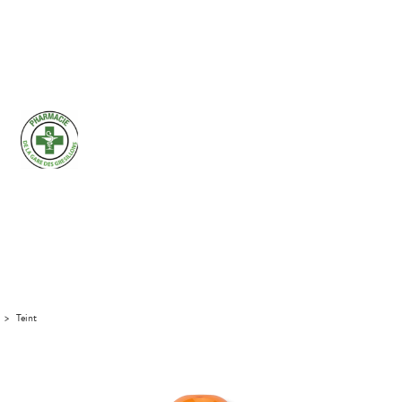
>
Teint