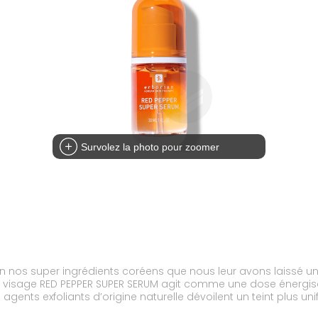
Survolez la photo pour zoomer
 nos super ingrédients coréens que nous leur avons laissé une
at visage RED PEPPER SUPER SERUM agit comme une dose énergisa
 agents exfoliants d’origine naturelle dévoilent un teint plus u
 dans une texture fluide et légère ! En bonus ? Un prébiotique, 