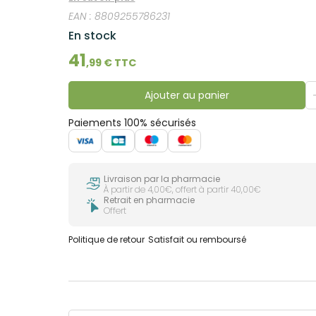
ainsi préserver l’hydratation de la peau.
EAN :
8809255786231
En stock
41
,
99
€ TTC
Ajouter au panier
Paiements 100% sécurisés
Livraison par la pharmacie
À partir de 4,00€, offert à partir 40,00€
Retrait en pharmacie
Offert
Politique de retour
Satisfait ou remboursé