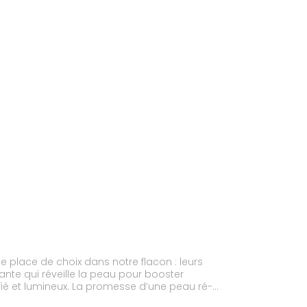
 place de choix dans notre flacon : leurs
nte qui réveille la peau pour booster
nifié et lumineux. La promesse d’une peau ré-
pour contribuer à maintenir l’équilibre cutané et