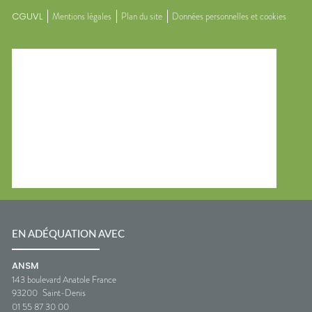
CGUVL
Mentions légales
Plan du site
Données personnelles et cookies
EN ADÉQUATION AVEC
ANSM
143 boulevard Anatole France
93200
Saint-Denis
01 55 87 30 00