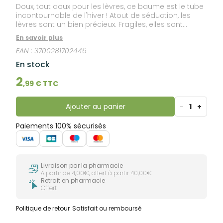
Doux, tout doux pour les lèvres, ce baume est le tube
incontournable de l'hiver ! Atout de séduction, les
lèvres sont un bien précieux. Fragiles, elles sont
recouvertes d’un film protecteur très mince à
En savoir plus
préserver à tout prix. Continuellement exposées, elles
EAN :
3700281702446
ont besoin d’être bien protégées, soulagées et
réparées. Topicream créé Sos lèvres, un soin
En stock
réparateur et hydratant salvateur au délicieux goût
de vanille. Formulé sans paraben et sans allergène, il
2
,
99
€ TTC
combine les bienfaits du beurre de karité, qui nourrit
et répare, à des filtres organiques, qui protègent les
lèvres.
Ajouter au panier
-
1
+
Paiements 100% sécurisés
Livraison par la pharmacie
À partir de 4,00€, offert à partir 40,00€
Retrait en pharmacie
Offert
Politique de retour
Satisfait ou remboursé