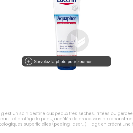
Survolez la photo pour zoomer
est un soin destiné aux peaux très sèches, irritées ou gercée
doucit et protège la peau, accélère le processus de reconstru
ogiques superficielles (peeling, laser...). Il agit en créant une
bébés.