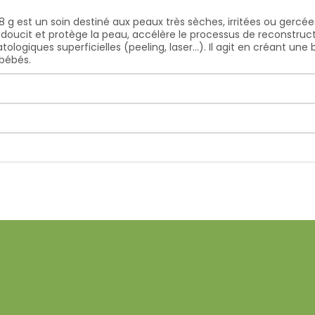
 est un soin destiné aux peaux très sèches, irritées ou gercées
adoucit et protège la peau, accélère le processus de reconstruc
logiques superficielles (peeling, laser...). Il agit en créant une
bébés.