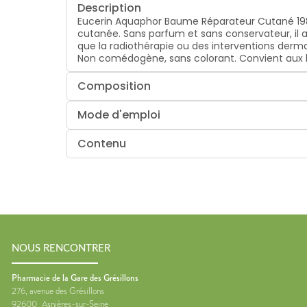
Description
Eucerin Aquaphor Baume Réparateur Cutané 198 g
cutanée. Sans parfum et sans conservateur, il 
que la radiothérapie ou des interventions dermato
Non comédogène, sans colorant. Convient aux 
Composition
Mode d'emploi
Contenu
NOUS RENCONTRER
Pharmacie de la Gare des Grésillons
276, avenue des Grésillons
92600
Asnières-sur-Seine