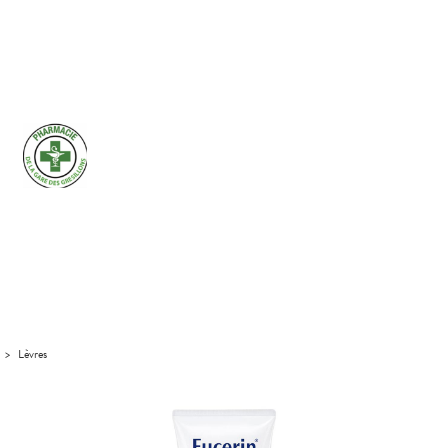
>
Lèvres