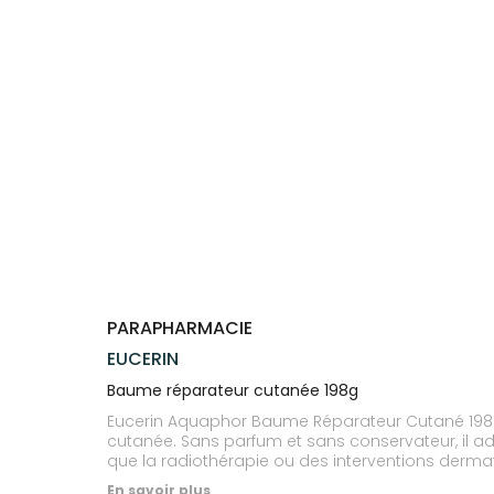
Trousse à
alimentaires
CHEVEUX
VOTRE
NOTRE
pharmacie
APPLICATION
ÉQUIPE
Dispositifs
Cheveux
DE SANTÉ
médicaux
NOS
Corps
SPÉCIALITÉS
Homme
INFORMATIONS
UTILES
Solaire
PHARMACIES
Visage
DE GARDE
PARAPHARMACIE
EUCERIN
Baume réparateur cutanée 198g
Eucerin Aquaphor Baume Réparateur Cutané 198 g 
cutanée. Sans parfum et sans conservateur, il a
que la radiothérapie ou des interventions dermatol
Non comédogène, sans colorant. Convient aux 
En savoir plus