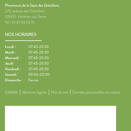
Pharmacie de la Gare des Grésillons
276, avenue des Grésillons
92600
Asnières-sur-Seine
Tel :
01 47 93 03 15
NOS HORAIRES
Lundi
:
07:45-20:30
Mardi
:
07:45-20:30
Mercredi
:
07:45-20:30
Jeudi
:
07:45-20:30
Vendredi
:
07:45-20:30
Samedi
:
09:00-20:00
Dimanche
:
Fermé
CGUVL
Mentions légales
Plan du site
Données personnelles et cookies