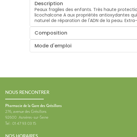
Description
Peaux fragiles des enfants. Très haute protec
licochalcone A aux propriétés antioxydantes qui
naturel de réparation de l'ADN de la peau. Extra-
Composition
Mode d'emploi
NOUS RENCONTRER
Pharmacie de la Gare des Grésillons
276, avenue des Grésillons
92600
Asnières-sur-Seine
Tel :
01 47 93 03 15
NOS HORAIRES