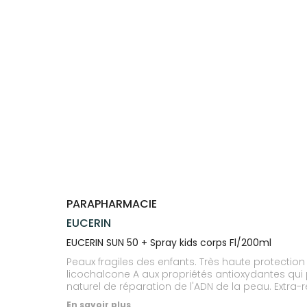
Trousse à
alimentaires
CHEVEUX
VOTRE
NOTRE
pharmacie
APPLICATION
ÉQUIPE
Dispositifs
Cheveux
DE SANTÉ
médicaux
NOS
Corps
SPÉCIALITÉS
Homme
INFORMATIONS
UTILES
Solaire
PHARMACIES
Visage
DE GARDE
PARAPHARMACIE
EUCERIN
EUCERIN SUN 50 + Spray kids corps Fl/200ml
Peaux fragiles des enfants. Très haute protect
licochalcone A aux propriétés antioxydantes qui 
naturel de réparation de l'ADN de la peau. Extra-r
En savoir plus