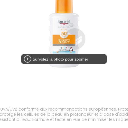
Survolez la photo pour zoomer
ion UVA/UVB conforme aux recommandations européennes. Protec
protège les cellules de la peau en profondeur et à base d'aci
ésistant à l'eau. Formulé et testé en vue de minimiser les risques