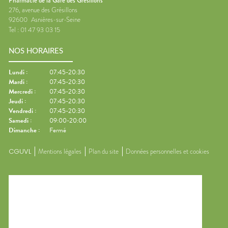
Pharmacie de la Gare des Grésillons
276, avenue des Grésillons
92600
Asnières-sur-Seine
Tel :
01 47 93 03 15
NOS HORAIRES
Lundi
:
07:45-20:30
Mardi
:
07:45-20:30
Mercredi
:
07:45-20:30
Jeudi
:
07:45-20:30
Vendredi
:
07:45-20:30
Samedi
:
09:00-20:00
Dimanche
:
Fermé
CGUVL
Mentions légales
Plan du site
Données personnelles et cookies