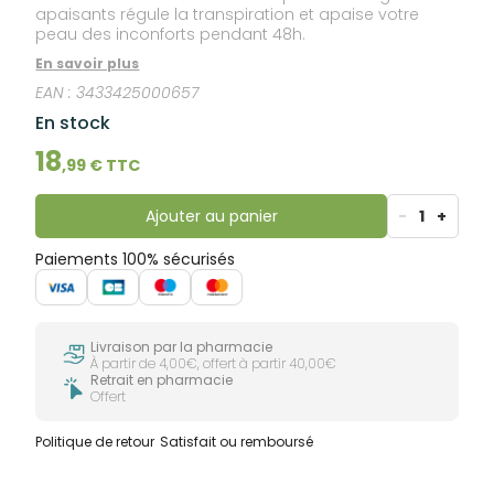
apaisants régule la transpiration et apaise votre
peau des inconforts pendant 48h.
En savoir plus
EAN :
3433425000657
En stock
18
,
99
€ TTC
Ajouter au panier
-
1
+
Paiements 100% sécurisés
Livraison par la pharmacie
À partir de 4,00€, offert à partir 40,00€
Retrait en pharmacie
Offert
Politique de retour
Satisfait ou remboursé