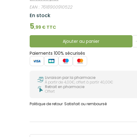
très sensibles au carrousel des saisons et des
EAN :
7618900910522
ongles sont développées sans toluène, sans camp
protégés et parés d'une couleur subtile et éclata
En stock
5
,
99
€ TTC
Ajouter au panier
Paiements 100% sécurisés
Livraison par la pharmacie
À partir de 4,00€, offert à partir 40,00€
Retrait en pharmacie
Offert
Politique de retour
Satisfait ou remboursé