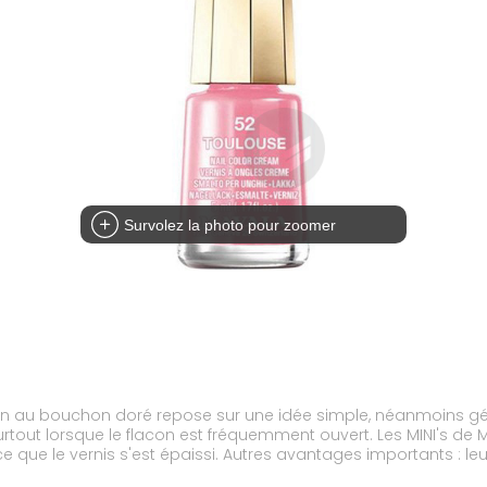
Survolez la photo pour zoomer
on au bouchon doré repose sur une idée simple, néanmoins génial
tout lorsque le flacon est fréquemment ouvert. Les MINI's de 
arce que le vernis s'est épaissi. Autres avantages importants : l
ifférentes à la fois sans rencontrer le problème du vernis sec. 