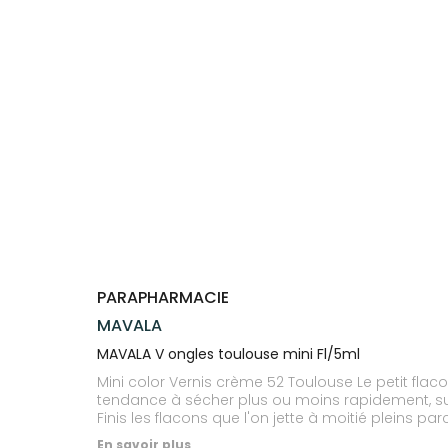
Trousse à
alimentaires
CHEVEUX
VOTRE
NOTRE
pharmacie
APPLICATION
ÉQUIPE
Dispositifs
Cheveux
DE SANTÉ
médicaux
NOS
Corps
SPÉCIALITÉS
Homme
INFORMATIONS
UTILES
Solaire
PHARMACIES
Visage
DE GARDE
PARAPHARMACIE
MAVALA
MAVALA V ongles toulouse mini Fl/5ml
Mini color Vernis crème 52 Toulouse Le petit flac
tendance à sécher plus ou moins rapidement, sur
Finis les flacons que l'on jette à moitié pleins p
instants et permet de posséder plusieurs teintes d
En savoir plus