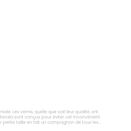
e. Les vernis, quelle que soit leur qualité, ont
Mavala sont conçus pour éviter cet inconvénient.
eur petite taille en fait un compagnon de tous les
Grand assortiment de teintes : subtiles, raffinées,