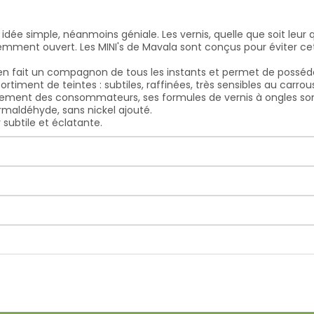
idée simple, néanmoins géniale. Les vernis, quelle que soit leur
mment ouvert. Les MINI's de Mavala sont conçus pour éviter cet i
 en fait un compagnon de tous les instants et permet de posséder
rtiment de teintes : subtiles, raffinées, très sensibles au carro
nnement des consommateurs, ses formules de vernis à ongles s
rmaldéhyde, sans nickel ajouté.
 subtile et éclatante.