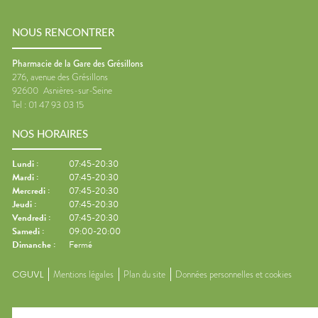
NOUS RENCONTRER
Pharmacie de la Gare des Grésillons
276, avenue des Grésillons
92600
Asnières-sur-Seine
Tel :
01 47 93 03 15
NOS HORAIRES
Lundi
:
07:45-20:30
Mardi
:
07:45-20:30
Mercredi
:
07:45-20:30
Jeudi
:
07:45-20:30
Vendredi
:
07:45-20:30
Samedi
:
09:00-20:00
Dimanche
:
Fermé
CGUVL
Mentions légales
Plan du site
Données personnelles et cookies