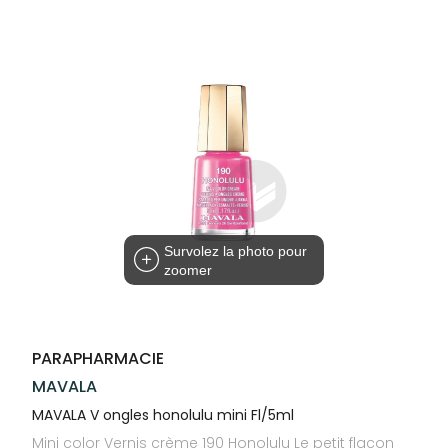
Trousse à
alimentaires
CHEVEUX
VOTRE
NOTRE
pharmacie
APPLICATION
ÉQUIPE
Dispositifs
Cheveux
DE SANTÉ
médicaux
NOS
Corps
SPÉCIALITÉS
Homme
INFORMATIONS
UTILES
Solaire
PHARMACIES
Visage
DE GARDE
Survolez la photo pour
zoomer
PARAPHARMACIE
MAVALA
MAVALA V ongles honolulu mini Fl/5ml
Mini color Vernis crème 190 Honolulu Le petit flacon