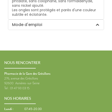
phtalate, sans colophane, sans formaldéhyde,
sans nickel ajouté.
Les ongles sont protégés et parés d'une couleur
subtile et éclatante.
Mode d'emploi
NOUS RENCONTRER
Pharmacie de la Gare des Grésillons
276, avenue des Grésillons
92600
Asnières-sur-Seine
Tel :
01 47 93 03 15
NOS HORAIRES
Lundi
:
07:45-20:30