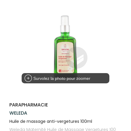
Trousse à
alimentaires
CHEVEUX
VOTRE
NOTRE
pharmacie
APPLICATION
ÉQUIPE
Dispositifs
Cheveux
DE SANTÉ
médicaux
NOS
Corps
SPÉCIALITÉS
Homme
INFORMATIONS
UTILES
Solaire
PHARMACIES
Visage
DE GARDE
Survolez la photo pour zoomer
PARAPHARMACIE
WELEDA
Huile de massage anti-vergetures 100ml
Weleda Maternité Huile de Massage Vergetures 100