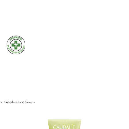
>
Gels douche et Savons