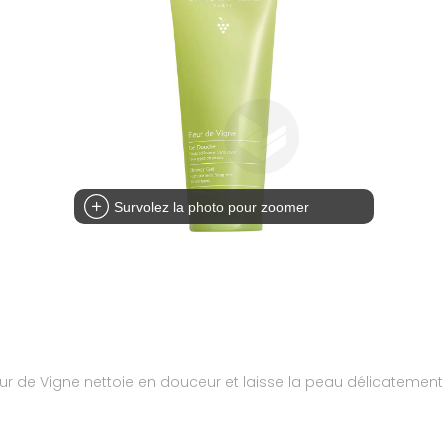
Survolez la photo pour zoomer
eur de Vigne nettoie en douceur et laisse la peau délicateme