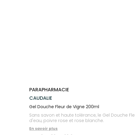
Trousse à
alimentaires
CHEVEUX
VOTRE
NOTRE
pharmacie
APPLICATION
ÉQUIPE
Dispositifs
Cheveux
DE SANTÉ
médicaux
NOS
Corps
SPÉCIALITÉS
Homme
INFORMATIONS
UTILES
Solaire
PHARMACIES
Visage
DE GARDE
PARAPHARMACIE
CAUDALIE
Gel Douche Fleur de Vigne 200ml
Sans savon et haute tolérance, le Gel Douche Fl
d'eau, poivre rose et rose blanche.
En savoir plus