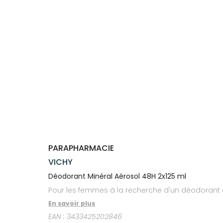
Trousse à
alimentaires
CHEVEUX
VOTRE
NOTRE
pharmacie
APPLICATION
ÉQUIPE
Dispositifs
Cheveux
DE SANTÉ
médicaux
NOS
Corps
SPÉCIALITÉS
Homme
INFORMATIONS
UTILES
Solaire
PHARMACIES
Visage
DE GARDE
PARAPHARMACIE
VICHY
Déodorant Minéral Aérosol 48H 2x125 ml
Pour les femmes à la recherche d'un déodorant à 
En savoir plus
EAN :
3433425202846