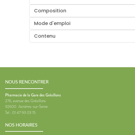
Composition
Mode d'emploi
Contenu
NOUS RENCONTRER
Pharmacie de la Gare des Grésillons
276, avenue des Grésillons
92600
Asnières-sur-Seine
Tel :
01 47 93 03 15
NOS HORAIRES