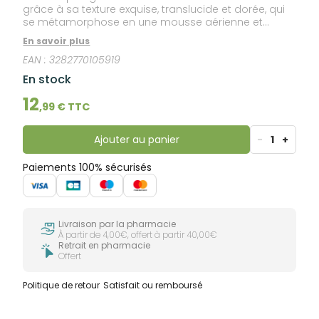
grâce à sa texture exquise, translucide et dorée, qui
se métamorphose en une mousse aérienne et
onctueuse pour nettoyer les cheveux en douceur.
En savoir plus
Alchimie précieuse de cinq huiles d’origine naturelle,
EAN :
3282770105919
dont l'huile de Ricin, il est formulé pour un usage
fréquent sur tous types de cheveux et s’intègre dans
En stock
un rituel de beauté capillaire à la sensorialité
envoûtante. Sa formule nourrissante est associée à
12
,
99
€ TTC
un parfum sensuel et irrésistible. Sublimés, les
cheveux sont divinement doux, légers et soyeux au
quotidien. Actifs 100% d’origine naturelle. Formule
Ajouter au panier
-
1
+
biodégradable. Sans silicone.
Paiements 100% sécurisés
Livraison par la pharmacie
À partir de 4,00€, offert à partir 40,00€
Retrait en pharmacie
Offert
Politique de retour
Satisfait ou remboursé