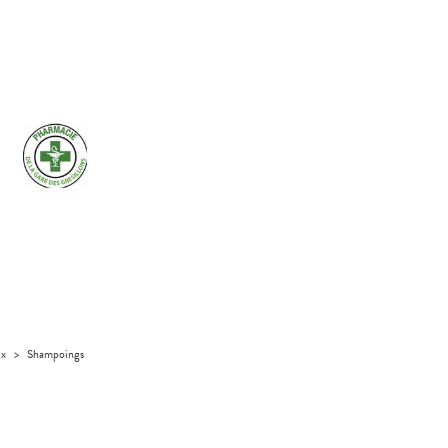
ux
>
Shampoings