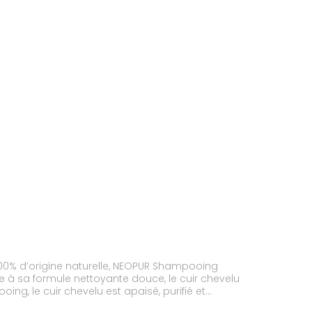
 100% d’origine naturelle, NEOPUR Shampooing
âce à sa formule nettoyante douce, le cuir chevelu
ng, le cuir chevelu est apaisé, purifié et
% d’ingrédients d’origine naturelle. Formule