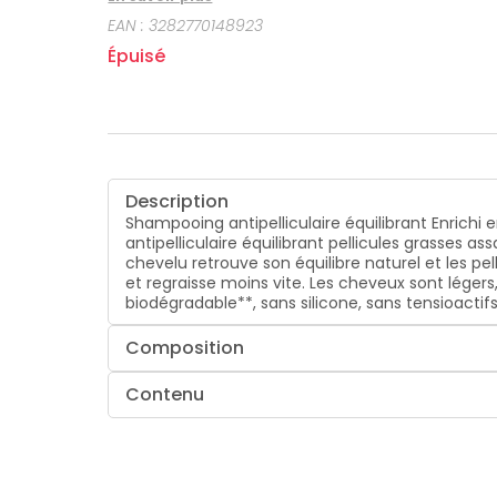
biodégradable**, sans silicone, sans tensioactifs
EAN :
3282770148923
Épuisé
Description
Shampooing antipelliculaire équilibrant Enrichi
antipelliculaire équilibrant pellicules grasses 
chevelu retrouve son équilibre naturel et les pe
et regraisse moins vite. Les cheveux sont légers
biodégradable**, sans silicone, sans tensioactif
Composition
Contenu