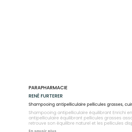
Trousse à
alimentaires
CHEVEUX
VOTRE
NOTRE
pharmacie
APPLICATION
ÉQUIPE
Dispositifs
Cheveux
DE SANTÉ
médicaux
NOS
Corps
SPÉCIALITÉS
Homme
INFORMATIONS
UTILES
Solaire
PHARMACIES
Visage
DE GARDE
PARAPHARMACIE
RENÉ FURTERER
Shampooing antipelliculaire pellicules grasses, cu
Shampooing antipelliculaire équilibrant Enrichi e
antipelliculaire équilibrant pellicules grasses a
retrouve son équilibre naturel et les pellicules 
regraisse moins vite. Les cheveux sont légers, br
En savoir plus