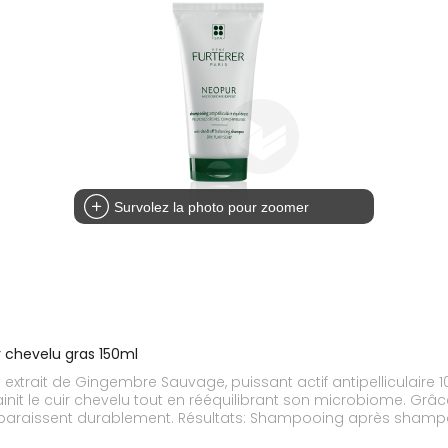
Survolez la photo pour zoomer
ir chevelu gras 150ml
n extrait de Gingembre Sauvage, puissant actif antipelliculaire
ssainit le cuir chevelu tout en rééquilibrant son microbiome. Gr
disparaissent durablement. Résultats: Shampooing après shampooi
illants, en bonne santé. PELLICULES ELIMINEES – SEBUM CONTROL 85