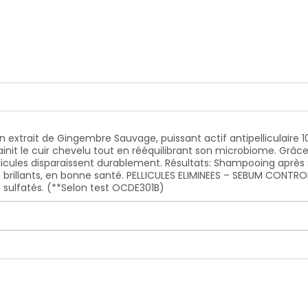
 sulfatés. (**Selon test OCDE301B)
 en extrait de Gingembre Sauvage, puissant actif antipelliculaire
assainit le cuir chevelu tout en rééquilibrant son microbiome. Grâ
llicules disparaissent durablement. Résultats: Shampooing après 
, brillants, en bonne santé. PELLICULES ELIMINEES – SEBUM CONTROL
s sulfatés. (**Selon test OCDE301B)