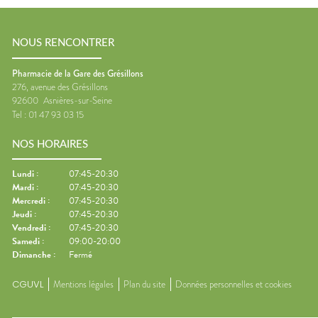
NOUS RENCONTRER
Pharmacie de la Gare des Grésillons
276, avenue des Grésillons
92600
Asnières-sur-Seine
Tel :
01 47 93 03 15
NOS HORAIRES
Lundi
:
07:45-20:30
Mardi
:
07:45-20:30
Mercredi
:
07:45-20:30
Jeudi
:
07:45-20:30
Vendredi
:
07:45-20:30
Samedi
:
09:00-20:00
Dimanche
:
Fermé
CGUVL
Mentions légales
Plan du site
Données personnelles et cookies