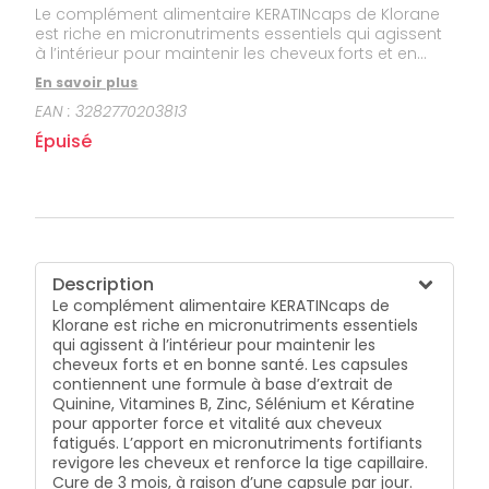
Le complément alimentaire KERATINcaps de Klorane
est riche en micronutriments essentiels qui agissent
à l’intérieur pour maintenir les cheveux forts et en
bonne santé. Les capsules contiennent une formule
En savoir plus
à base d’extrait de Quinine, Vitamines B, Zinc,
EAN :
3282770203813
Sélénium et Kératine pour apporter force et vitalité
aux cheveux fatigués. L’apport en micronutriments
Épuisé
fortifiants revigore les cheveux et renforce la tige
capillaire. Cure de 3 mois, à raison d’une capsule par
jour.
Description
Le complément alimentaire KERATINcaps de
Klorane est riche en micronutriments essentiels
qui agissent à l’intérieur pour maintenir les
cheveux forts et en bonne santé. Les capsules
contiennent une formule à base d’extrait de
Quinine, Vitamines B, Zinc, Sélénium et Kératine
pour apporter force et vitalité aux cheveux
fatigués. L’apport en micronutriments fortifiants
revigore les cheveux et renforce la tige capillaire.
Cure de 3 mois, à raison d’une capsule par jour.