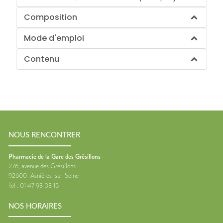
Composition
Mode d'emploi
Contenu
NOUS RENCONTRER
Pharmacie de la Gare des Grésillons
276, avenue des Grésillons
92600
Asnières-sur-Seine
Tel :
01 47 93 03 15
NOS HORAIRES