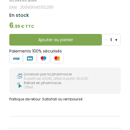
chaleur thérapeutique. Confortable et souple, le
EAN :
3094904555299
patch chauffant Syntholkiné a été conçu pour
épouser parfaitement les formes du corps et suivre
En stock
vos mouvements. Il agit grâce aux agents
calorifiques qui produisent de la chaleur au contact
6
,
99
€ TTC
de l'air.
Ajouter au panier
-
1
+
Paiements 100% sécurisés
Livraison par la pharmacie
À partir de 4,00€, offert à partir 40,00€
Retrait en pharmacie
Offert
Politique de retour
Satisfait ou remboursé