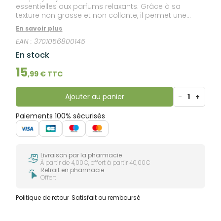
essentielles aux parfums relaxants. Grâce à sa
texture non grasse et non collante, il permet une
pénétration rapide pour apaiser les zones sensibles,
En savoir plus
immédiatement et durablement. Le Spray Cryo Pure®
EAN :
3701056800145
a été formulé selon la Méthode "cryo", une
application de froid traditionnellement utilisée.
En stock
L'utilisation multidirectionnelle du spray combinée à
la pénétration facile du produit vous permettra une
15
,
99
€ TTC
application express en 3 secondes garantissant un
effet froid.
Ajouter au panier
-
1
+
Paiements 100% sécurisés
Livraison par la pharmacie
À partir de 4,00€, offert à partir 40,00€
Retrait en pharmacie
Offert
Politique de retour
Satisfait ou remboursé