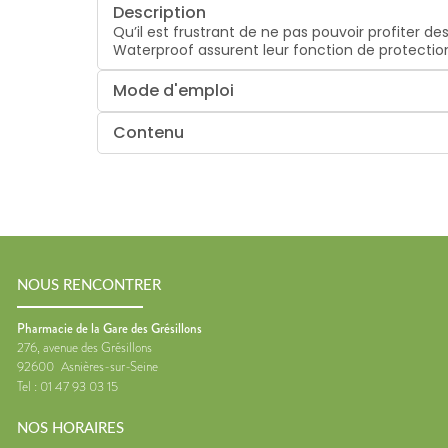
Description
Qu’il est frustrant de ne pas pouvoir profiter 
Waterproof assurent leur fonction de protectio
Mode d'emploi
Contenu
NOUS RENCONTRER
Pharmacie de la Gare des Grésillons
276, avenue des Grésillons
92600
Asnières-sur-Seine
Tel :
01 47 93 03 15
NOS HORAIRES