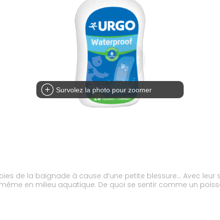
Survolez la photo pour zoomer
des joies de la baignade à cause d’une petite blessure… Avec l
, même en milieu aquatique. De quoi se sentir comme un poisso