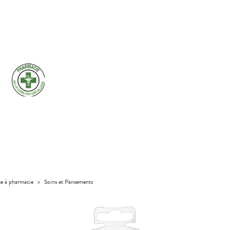
se à pharmacie
>
Soins et Pansements