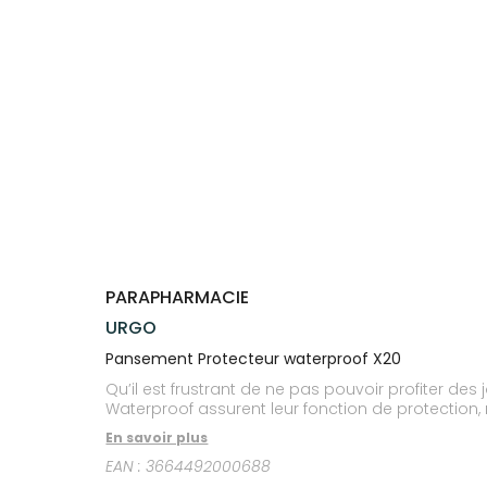
Trousse à
alimentaires
CHEVEUX
VOTRE
NOTRE
pharmacie
APPLICATION
ÉQUIPE
Dispositifs
Cheveux
DE SANTÉ
médicaux
NOS
Corps
SPÉCIALITÉS
Homme
INFORMATIONS
UTILES
Solaire
PHARMACIES
Visage
DE GARDE
PARAPHARMACIE
URGO
Pansement Protecteur waterproof X20
Qu’il est frustrant de ne pas pouvoir profiter 
Waterproof assurent leur fonction de protection
En savoir plus
EAN :
3664492000688