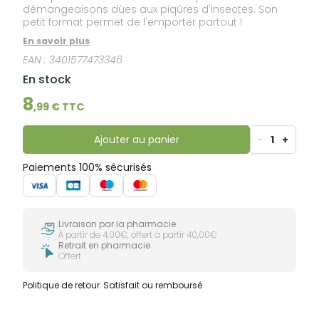
démangeaisons dûes aux piqûres d'insectes. Son
petit format permet de l'emporter partout !
En savoir plus
EAN :
3401577473346
En stock
8
,
99
€ TTC
Ajouter au panier
-
1
+
Paiements 100% sécurisés
Livraison par la pharmacie
À partir de 4,00€, offert à partir 40,00€
Retrait en pharmacie
Offert
Politique de retour
Satisfait ou remboursé