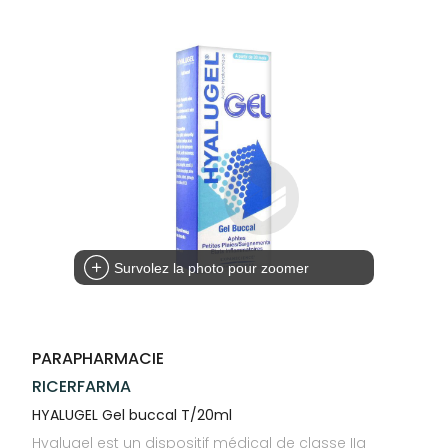
Trousse à
alimentaires
CHEVEUX
VOTRE
NOTRE
pharmacie
APPLICATION
ÉQUIPE
Dispositifs
Cheveux
DE SANTÉ
médicaux
NOS
Corps
SPÉCIALITÉS
Homme
INFORMATIONS
UTILES
Solaire
PHARMACIES
Visage
DE GARDE
Survolez la photo pour zoomer
PARAPHARMACIE
RICERFARMA
HYALUGEL Gel buccal T/20ml
Hyalugel est un dispositif médical de classe IIa