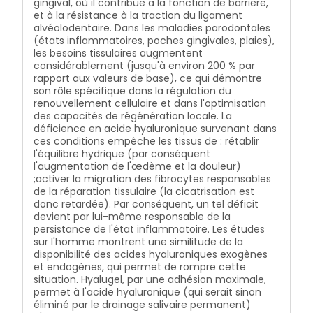
gingival, où il contribue à la fonction de barrière,
d'effet indésirable. Il peut être utilisé chez les enfants
et à la résistance à la traction du ligament
à partir de 30 mois (gel et spray) et chez les enfants
alvéolodentaire. Dans les maladies parodontales
à partir de 6 ans (bain de bouche), les femmes
(états inflammatoires, poches gingivales, plaies),
enceintes ou les personnes âgées. En raison des
les besoins tissulaires augmentent
propriétés du xylitol, un édulcorant naturel non
considérablement (jusqu'à environ 200 % par
cariogène et n'induisant pas de variations
rapport aux valeurs de base), ce qui démontre
significatives de la glycémie, le produit convient
son rôle spécifique dans la régulation du
aussi aux diabétiques. Il ne présente aucune
renouvellement cellulaire et dans l'optimisation
interaction médicamenteuse et peut donc être aussi
des capacités de régénération locale. La
utilisé sans danger durant des thérapeutiques
déficience en acide hyaluronique survenant dans
spécifiques, notamment les antibiotiques.
ces conditions empêche les tissus de : rétablir
l'équilibre hydrique (par conséquent
l'augmentation de l'œdème et la douleur)
;activer la migration des fibrocytes responsables
de la réparation tissulaire (la cicatrisation est
donc retardée). Par conséquent, un tel déficit
devient par lui-même responsable de la
persistance de l'état inflammatoire. Les études
sur l'homme montrent une similitude de la
disponibilité des acides hyaluroniques exogènes
et endogènes, qui permet de rompre cette
situation. Hyalugel, par une adhésion maximale,
permet à l'acide hyaluronique (qui serait sinon
éliminé par le drainage salivaire permanent)