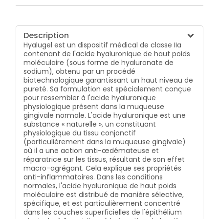
l'optimisation des capacités de régénération locale.
La déficience en acide hyaluronique survenant dans
ces conditions empêche les tissus de : rétablir
l'équilibre hydrique (par conséquent l'augmentation
Description
de l'œdème et la douleur) ;activer la migration des
Hyalugel est un dispositif médical de classe IIa
fibrocytes responsables de la réparation tissulaire
contenant de l'acide hyaluronique de haut poids
(la cicatrisation est donc retardée). Par conséquent,
moléculaire (sous forme de hyaluronate de
un tel déficit devient par lui-même responsable de la
sodium), obtenu par un procédé
persistance de l'état inflammatoire. Les études sur
biotechnologique garantissant un haut niveau de
l'homme montrent une similitude de la disponibilité
pureté. Sa formulation est spécialement conçue
des acides hyaluroniques exogènes et endogènes,
pour ressembler à l'acide hyaluronique
qui permet de rompre cette situation. Hyalugel, par
physiologique présent dans la muqueuse
une adhésion maximale, permet à l'acide
gingivale normale. L'acide hyaluronique est une
hyaluronique (qui serait sinon éliminé par le drainage
substance « naturelle », un constituant
salivaire permanent) d'être maintenu in situ. Hyalugel
physiologique du tissu conjonctif
a une action prolongée sur l'équilibre des liquides
(particulièrement dans la muqueuse gingivale)
tissulaires et accélère la cicatrisation et la réparation
où il a une action anti-œdémateuse et
du desmodonte (ligament alvéolodentaire), en
réparatrice sur les tissus, résultant de son effet
prévenant le déficit en acide hyaluronique naturel et
macro-agrégant. Cela explique ses propriétés
en renforçant ses effets. Il n'est pas absorbé par la
anti-inflammatoires. Dans les conditions
muqueuse, et n'induit aucun effet délétère
normales, l'acide hyaluronique de haut poids
pharmacologique local ou systémique. Sous l'action
moléculaire est distribué de manière sélective,
de la plaque bactérienne, il subit une
spécifique, et est particulièrement concentré
dépolymérisation importante et est réduit à ses
dans les couches superficielles de l'épithélium
composants de base. Hyalugel ne présente pas