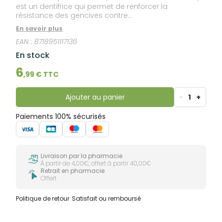
est un dentifrice qui permet de renforcer la
résistance des gencives contre...
En savoir plus
EAN :
8718951117136
En stock
6
,
99
€ TTC
Ajouter au panier
-
1
+
Paiements 100% sécurisés
Livraison par la pharmacie
À partir de 4,00€, offert à partir 40,00€
Retrait en pharmacie
Offert
Politique de retour
Satisfait ou remboursé