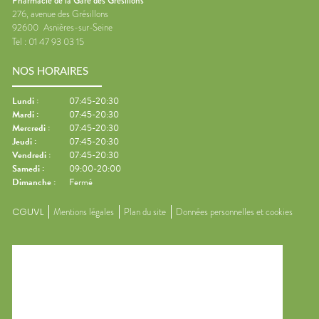
Pharmacie de la Gare des Grésillons
276, avenue des Grésillons
92600
Asnières-sur-Seine
Tel :
01 47 93 03 15
NOS HORAIRES
Lundi
:
07:45-20:30
Mardi
:
07:45-20:30
Mercredi
:
07:45-20:30
Jeudi
:
07:45-20:30
Vendredi
:
07:45-20:30
Samedi
:
09:00-20:00
Dimanche
:
Fermé
CGUVL
Mentions légales
Plan du site
Données personnelles et cookies