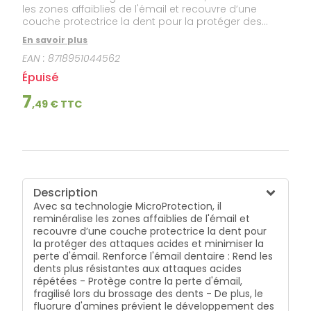
les zones affaiblies de l'émail et recouvre d’une
couche protectrice la dent pour la protéger des
attaques acides et minimiser la perte d'émail.
En savoir plus
Renforce l'émail dentaire : Rend les dents plus
EAN :
8718951044562
résistantes aux attaques acides répétées - Protège
contre la perte d'émail, fragilisé lors du brossage des
Épuisé
dents - De plus, le fluorure d'amines prévient le
développement des caries. Pour une protection
7
,
49
€ TTC
optimale contre la perte d'émail dentaire, il est
recommandé d’utiliser le dentifrice en association
avec la solution dentaire elmex® Opti-émail HAUTE
RÉSISTANCE.
Description
Avec sa technologie MicroProtection, il
reminéralise les zones affaiblies de l'émail et
recouvre d’une couche protectrice la dent pour
la protéger des attaques acides et minimiser la
perte d'émail. Renforce l'émail dentaire : Rend les
dents plus résistantes aux attaques acides
répétées - Protège contre la perte d'émail,
fragilisé lors du brossage des dents - De plus, le
fluorure d'amines prévient le développement des