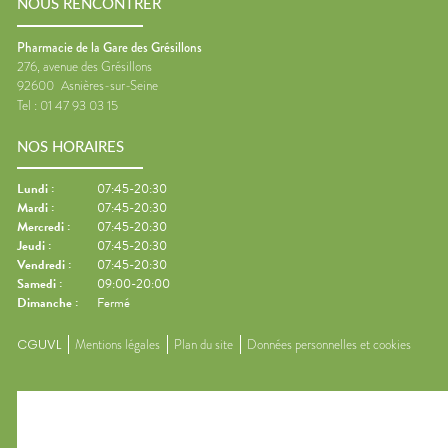
NOUS RENCONTRER
Pharmacie de la Gare des Grésillons
276, avenue des Grésillons
92600
Asnières-sur-Seine
Tel :
01 47 93 03 15
NOS HORAIRES
Lundi
:
07:45-20:30
Mardi
:
07:45-20:30
Mercredi
:
07:45-20:30
Jeudi
:
07:45-20:30
Vendredi
:
07:45-20:30
Samedi
:
09:00-20:00
Dimanche
:
Fermé
CGUVL
Mentions légales
Plan du site
Données personnelles et cookies