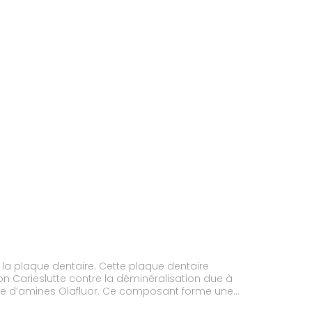
si la plaque dentaire. Cette plaque dentaire
ion Carieslutte contre la déminéralisation due à
entaire et réduit les lésions carieuses