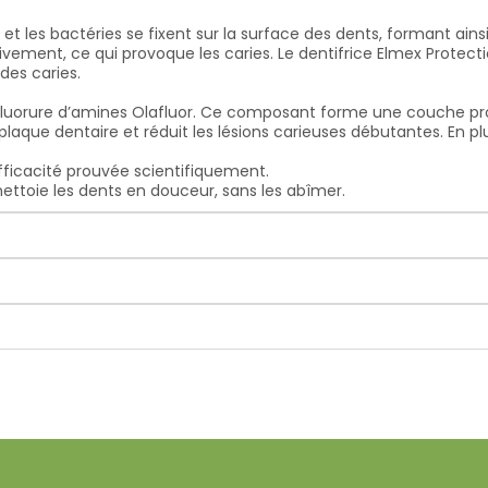
 et les bactéries se fixent sur la surface des dents, formant ain
sivement, ce qui provoque les caries. Le dentifrice Elmex Protect
 des caries.
 fluorure d’amines Olafluor. Ce composant forme une couche prot
la plaque dentaire et réduit les lésions carieuses débutantes. En 
fficacité prouvée scientifiquement.
nettoie les dents en douceur, sans les abîmer.