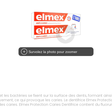
Survolez la photo pour zoomer
et les bactéries se fixent sur la surface des dents, formant ain
ivement, ce qui provoque les caries. Le dentifrice Elmex Protect
fluor. Ce composant forme une
e sa reminéralisation. Il évite ainsi les attaques de la plaque d