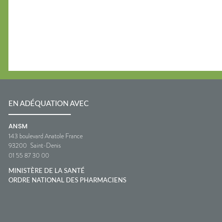
EN ADÉQUATION AVEC
ANSM
143 boulevard Anatole France
93200
Saint-Denis
01 55 87 30 00
MINISTÈRE DE LA SANTÉ
ORDRE NATIONAL DES PHARMACIENS