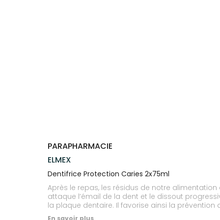
Trousse à
alimentaires
CHEVEUX
VOTRE
NOTRE
pharmacie
APPLICATION
ÉQUIPE
Dispositifs
Cheveux
DE SANTÉ
médicaux
NOS
Corps
SPÉCIALITÉS
Homme
INFORMATIONS
UTILES
Solaire
PHARMACIES
Visage
DE GARDE
PARAPHARMACIE
ELMEX
Dentifrice Protection Caries 2x75ml
Après le repas, les résidus de notre alimentation 
attaque l’émail de la dent et le dissout progress
la plaque dentaire. Il favorise ainsi la prévention des caries. Elmex Protection Caries Dentifrice contient du fluorure d’amines Ola
couche protectrice sur l’émail des dents et stimul
En savoir plus