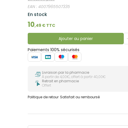
débutantes. En plus, grâce à sa teneur en fluor (1400 ppm de fluorure), il f
EAN :
4007965507335
prouvée scientifiquement. Non
En stock
10
,
49
€ TTC
Ajouter au panier
Paiements 100% sécurisés
Livraison par la pharmacie
À partir de 4,00€, offert à partir 40,00€
Retrait en pharmacie
Offert
Politique de retour
Satisfait ou remboursé