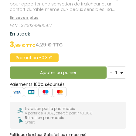
pour apporter une sensation de fraîcheur et un
confort durable même aux peaux sensibles. Sa
formulation douce et sans savon en fait un gel
En savoir plus
lavant intime particulièrement adapté au quotidien.
EAN :
3700399100417
Sa formule et sa texture gel procurent une sensation
immédiate de fraîcheur. Une fraîcheur qui peut durer
En stock
jusqu’à 12h ! Avec son parfum frais, le Soin Lavant
Fraîcheur est un gel intime qui permet de retrouver
3
4,29 € TTC
,
99
€ TTC
confiance en son intimité. Ce produit a été testé
sous contrôle gynécologique ; il respecte
Promotion -0.3 €
naturellement la zone intime au quotidien.
Ajouter au panier
-
1
+
Paiements 100% sécurisés
Livraison par la pharmacie
À partir de 4,00€, offert à partir 40,00€
Retrait en pharmacie
Offert
Politique de retour
Satisfait ou remboursé