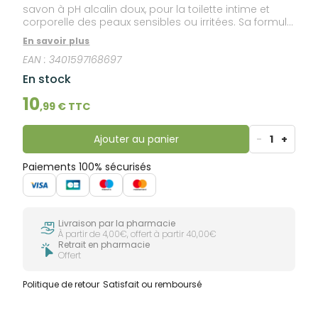
savon à pH alcalin doux, pour la toilette intime et
corporelle des peaux sensibles ou irritées. Sa formule
à base de bardane adoucit et apaise.
En savoir plus
EAN :
3401597168697
En stock
10
,
99
€ TTC
Ajouter au panier
-
1
+
Paiements 100% sécurisés
Livraison par la pharmacie
À partir de 4,00€, offert à partir 40,00€
Retrait en pharmacie
Offert
Politique de retour
Satisfait ou remboursé