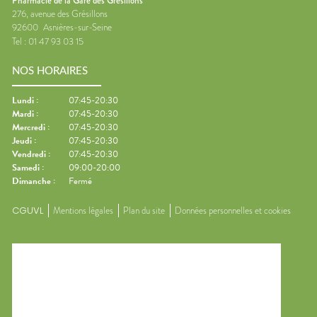
Pharmacie de la Gare des Grésillons
276, avenue des Grésillons
92600
Asnières-sur-Seine
Tel :
01 47 93 03 15
NOS HORAIRES
Lundi
:
07:45-20:30
Mardi
:
07:45-20:30
Mercredi
:
07:45-20:30
Jeudi
:
07:45-20:30
Vendredi
:
07:45-20:30
Samedi
:
09:00-20:00
Dimanche
:
Fermé
CGUVL
Mentions légales
Plan du site
Données personnelles et cookies