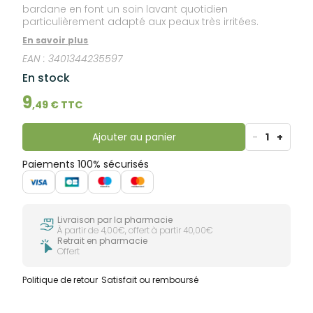
bardane en font un soin lavant quotidien
particulièrement adapté aux peaux très irritées.
En savoir plus
EAN :
3401344235597
En stock
9
,
49
€ TTC
Ajouter au panier
-
1
+
Paiements 100% sécurisés
Livraison par la pharmacie
À partir de 4,00€, offert à partir 40,00€
Retrait en pharmacie
Offert
Politique de retour
Satisfait ou remboursé