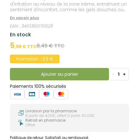
d'irritation au niveau de la zone intime, entraînant un
sentiment d'inconfort, comme les gels douches ou
savons non adaptés à la zone intime, le port de
En savoir plus
vêtements serrés ou synthétiques,... Hydralin Gyn
EAN :
3401360170629
Crème-Gel Apaisante 15 g aide à apaiser et protéger
la zone intime sensible ou irritée. Sa formule contient :
En stock
- l'extrait naturel d'avoine reconnu pour ses
propriétés apaisantes, - le glycocolle, acide aminé
5
8,49 € TTC
,
99
€ TTC
reconnu pour ses propriétés hydratantes, - le
frescolat x-cool qui apporte un effet fraîcheur
Promotion -2.5 €
immédiat. Hypoallergénique, testé sous contrôle
gynécologique. Sans paraben, parfum.
Ajouter au panier
-
1
+
Paiements 100% sécurisés
Livraison par la pharmacie
À partir de 4,00€, offert à partir 40,00€
Retrait en pharmacie
Offert
Politique de retour
Satisfait ou remboursé