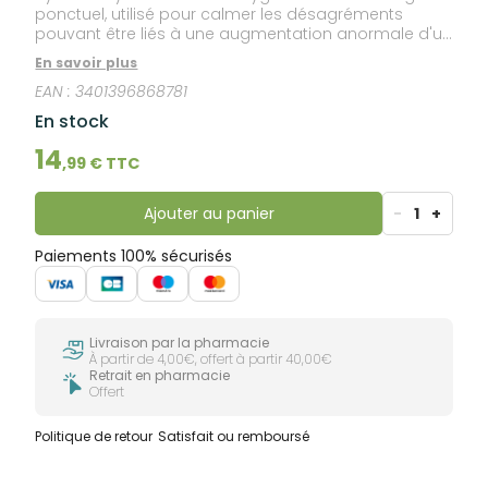
ponctuel, utilisé pour calmer les désagréments
pouvant être liés à une augmentation anormale d'un
champignon naturellement présent dans le vagin
En savoir plus
(Candida albicans) sous l'influence de certains
EAN :
3401396868781
facteurs (pH
En stock
14
,
99
€ TTC
Ajouter au panier
-
1
+
Paiements 100% sécurisés
Livraison par la pharmacie
À partir de 4,00€, offert à partir 40,00€
Retrait en pharmacie
Offert
Politique de retour
Satisfait ou remboursé