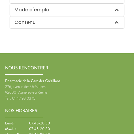
Mode d'emploi
Contenu
NOUS RENCONTRER
Pharmacie de la Gare des Grésillons
276, avenue des Grésillons
92600
Asnières-sur-Seine
Tel :
01 47 93 03 15
NOS HORAIRES
Lundi
:
07:45-20:30
Mardi
:
07:45-20:30