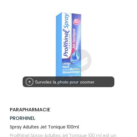
Trousse à
alimentaires
CHEVEUX
VOTRE
NOTRE
pharmacie
APPLICATION
ÉQUIPE
Dispositifs
Cheveux
DE SANTÉ
médicaux
NOS
Corps
SPÉCIALITÉS
Homme
INFORMATIONS
UTILES
Solaire
PHARMACIES
Visage
DE GARDE
Survolez la photo pour zoomer
PARAPHARMACIE
PRORHINEL
Spray Adultes Jet Tonique 100ml
ProRhinel Spray Adultes Jet Tonique 100 ml est un