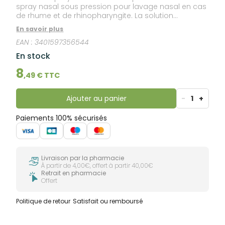
spray nasal sous pression pour lavage nasal en cas
de rhume et de rhinopharyngite. La solution
nettoyante contient un fluidifiant et un antiseptique.Le
En savoir plus
rhume et la rhinopharyngite sont des infections de la
EAN :
3401597356544
muqueuse nasale. Celle-ci se défend en
développant une réaction inflammatoire qui aboutit
En stock
à une augmentation des sécrétions nasales. Le nez
est bouché et/ou il coule. ProRhinel Jet Tonique
8
,
49
€ TTC
facilite l'évacuation des mucosités et des agents
infectieux, diminue l'obstruction nasale et libère le
nez, pour une meilleure respiration.
Ajouter au panier
-
1
+
Paiements 100% sécurisés
Livraison par la pharmacie
À partir de 4,00€, offert à partir 40,00€
Retrait en pharmacie
Offert
Politique de retour
Satisfait ou remboursé