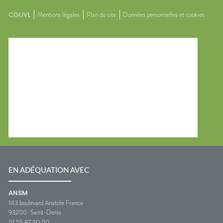
CGUVL
Mentions légales
Plan du site
Données personnelles et cookies
EN ADÉQUATION AVEC
ANSM
143 boulevard Anatole France
93200
Saint-Denis
01 55 87 30 00