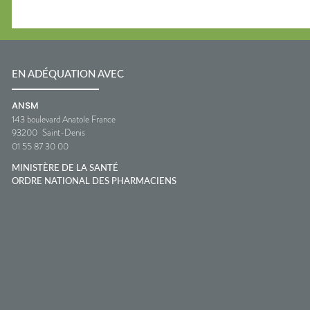
EN ADÉQUATION AVEC
ANSM
143 boulevard Anatole France
93200
Saint-Denis
01 55 87 30 00
MINISTÈRE DE LA SANTÉ
ORDRE NATIONAL DES PHARMACIENS