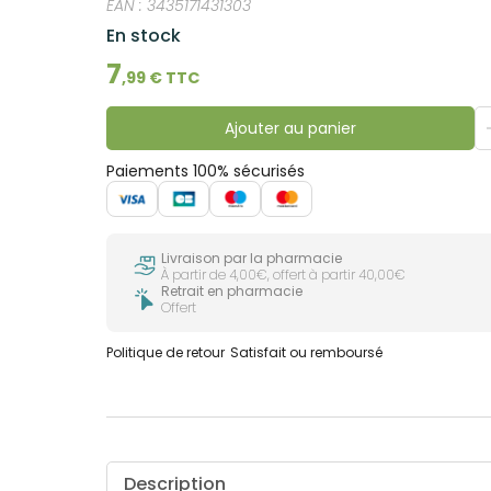
EAN :
3435171431303
En stock
7
,
99
€ TTC
Ajouter au panier
Paiements 100% sécurisés
Livraison par la pharmacie
À partir de 4,00€, offert à partir 40,00€
Retrait en pharmacie
Offert
Politique de retour
Satisfait ou remboursé
Description