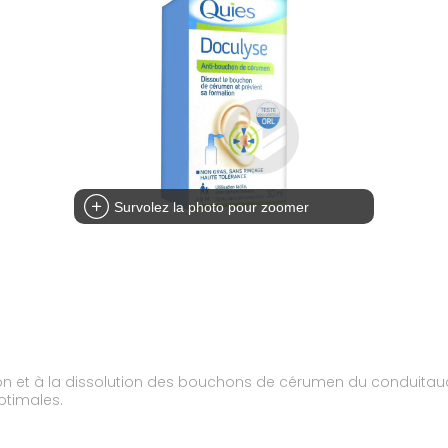
Survolez la photo pour zoomer
n et à la dissolution des bouchons de cérumen du conduitaudi
ptimales.