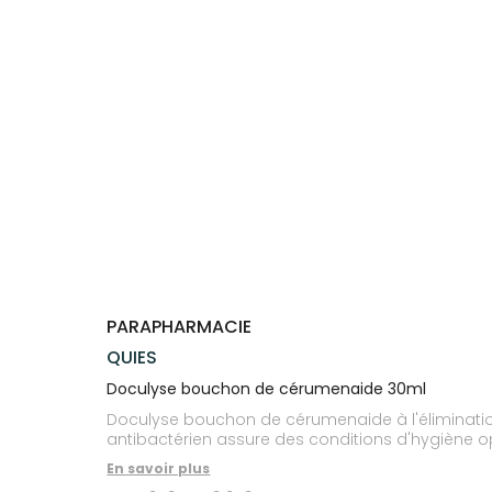
Trousse à
alimentaires
CHEVEUX
VOTRE
NOTRE
pharmacie
APPLICATION
ÉQUIPE
Dispositifs
Cheveux
DE SANTÉ
médicaux
NOS
Corps
SPÉCIALITÉS
Homme
INFORMATIONS
UTILES
Solaire
PHARMACIES
Visage
DE GARDE
PARAPHARMACIE
QUIES
Doculyse bouchon de cérumenaide 30ml
Doculyse bouchon de cérumenaide à l'éliminatio
antibactérien assure des conditions d'hygiène o
En savoir plus