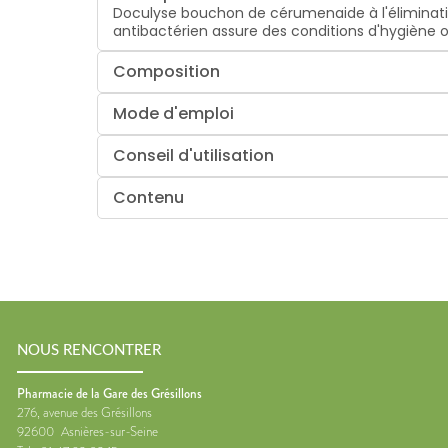
Doculyse bouchon de cérumenaide à l'éliminati
antibactérien assure des conditions d'hygiène 
Composition
Mode d'emploi
Conseil d'utilisation
Contenu
NOUS RENCONTRER
Pharmacie de la Gare des Grésillons
276, avenue des Grésillons
92600
Asnières-sur-Seine