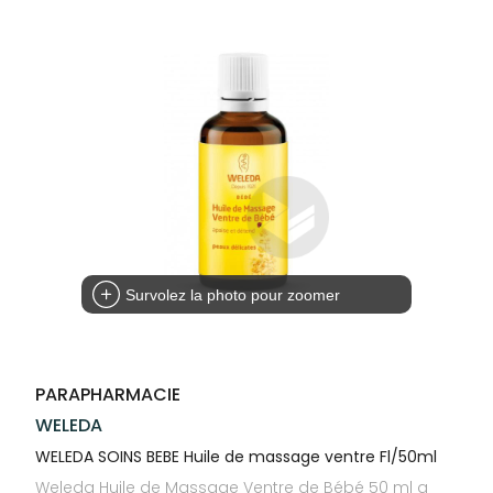
Trousse à
alimentaires
CHEVEUX
VOTRE
NOTRE
pharmacie
APPLICATION
ÉQUIPE
Dispositifs
Cheveux
DE SANTÉ
médicaux
NOS
Corps
SPÉCIALITÉS
Homme
INFORMATIONS
UTILES
Solaire
PHARMACIES
Visage
DE GARDE
Survolez la photo pour zoomer
PARAPHARMACIE
WELEDA
WELEDA SOINS BEBE Huile de massage ventre Fl/50ml
Weleda Huile de Massage Ventre de Bébé 50 ml a