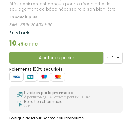
été spécialement conçue pour le réconfort et le
soulagement de bébé nécessaire à son bien-être
lors de la digestion. Cette huile de massage à base
En savoir plus
d’huile d’amande douce conjugue les effets de la
EAN :
3596204519990
marjolaine, la camomille bio et la cardamome, trois
plantes traditionnellement utilisées pour favoriser la
En stock
digestion. Un massage avec cette huile détend et
favorise le retour au bien-être après les repas.
10
,
49
€ TTC
Cosmétiques naturels contrôlés BDIH. Sans
conservateurs, sans colorants, sans parfums de
synthèse, sans huiles minérales. Non testé sur les
Ajouter au panier
-
1
+
animaux.
Paiements 100% sécurisés
Livraison par la pharmacie
À partir de 4,00€, offert à partir 40,00€
Retrait en pharmacie
Offert
Politique de retour
Satisfait ou remboursé