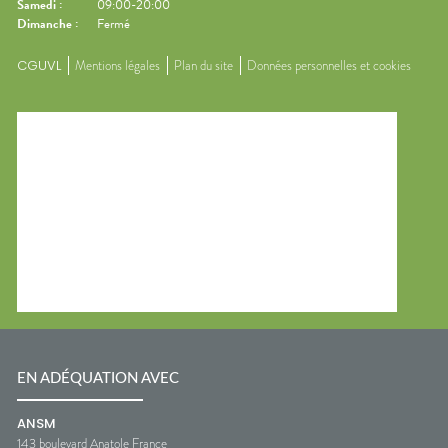
Samedi
:
09:00-20:00
Dimanche
:
Fermé
CGUVL
Mentions légales
Plan du site
Données personnelles et cookies
EN ADÉQUATION AVEC
ANSM
143 boulevard Anatole France