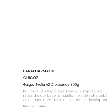
Trousse à
alimentaires
CHEVEUX
VOTRE
NOTRE
pharmacie
APPLICATION
ÉQUIPE
Dispositifs
Cheveux
DE SANTÉ
médicaux
NOS
Corps
SPÉCIALITÉS
Homme
INFORMATIONS
UTILES
Solaire
PHARMACIES
Visage
DE GARDE
PARAPHARMACIE
GUIGOZ
Guigoz Evolia A2 Croissance 800g
Pourquoi GUIGOZ Croissance a2 ? Inspirés par 60
répondre aux besoins nutritionnels de votre bébé e
croissance normale et du Fer pour le développeme
- De l’acide alpha-linolénique (AAL), un acide g
En savoir plus