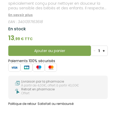
spécialement conçu pour nettoyer en douceur la
peau sensible des bébés et des enfants. Il respecte
l'équilibre cutané et capillaire tout en préservant la
En savoir plus
santé de la peau.
EAN :
3401397163618
En stock
13
,
99
€ TTC
Ajouter au panier
-
1
+
Paiements 100% sécurisés
Livraison par la pharmacie
À partir de 4,00€, offert à partir 40,00€
Retrait en pharmacie
Offert
Politique de retour
Satisfait ou remboursé