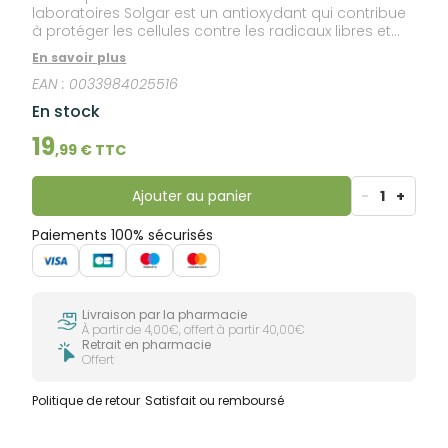
laboratoires Solgar est un antioxydant qui contribue
à protéger les cellules contre les radicaux libres et
renforce les défenses naturelles.Convient aux
En savoir plus
végétariens.Sans sucre, sel, amidon.Ce produit est
EAN :
0033984025516
sans levure, blé, soja, gluten ou dérivés laitiers et
sans conservateurs, arômes ou colorants artificiels.
En stock
19
,
99
€ TTC
Ajouter au panier
-
1
+
Paiements 100% sécurisés
Livraison par la pharmacie
À partir de 4,00€, offert à partir 40,00€
Retrait en pharmacie
Offert
Politique de retour
Satisfait ou remboursé