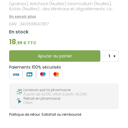
(graines), Artichaut (feuilles) Desmodium (feuilles),
Boldo (feuilles) , des Minéraux et oligoéléments. La
solution d’eau de mer concentrée et d’extrait de
En savoir plus
lithothamne apporte de nombreux minéraux et
EAN :
3401598147387
oligoéléments ; elle est enrichie en oligoéléments :
manganèse, cuivre et zinc.
En stock
18
,
99
€ TTC
Ajouter au panier
-
1
+
Paiements 100% sécurisés
Livraison par la pharmacie
À partir de 4,00€, offert à partir 40,00€
Retrait en pharmacie
Offert
Politique de retour
Satisfait ou remboursé