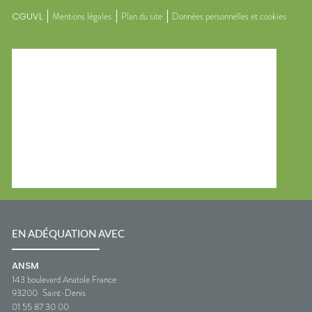
CGUVL
Mentions légales
Plan du site
Données personnelles et cookies
EN ADÉQUATION AVEC
ANSM
143 boulevard Anatole France
93200
Saint-Denis
01 55 87 30 00