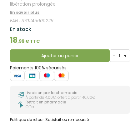
libération prolongée.
En savoir plus
EAN :
3701145600229
En stock
18
,
99
€ TTC
Ajouter au panier
-
1
+
Paiements 100% sécurisés
Livraison par la pharmacie
À partir de 4,00€, offert à partir 40,00€
Retrait en pharmacie
Offert
Politique de retour
Satisfait ou remboursé