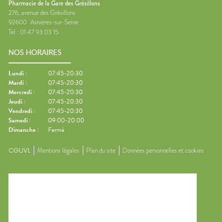
Pharmacie de la Gare des Grésillons
276, avenue des Grésillons
92600
Asnières-sur-Seine
Tel :
01 47 93 03 15
NOS HORAIRES
Lundi
:
07:45-20:30
Mardi
:
07:45-20:30
Mercredi
:
07:45-20:30
Jeudi
:
07:45-20:30
Vendredi
:
07:45-20:30
Samedi
:
09:00-20:00
Dimanche
:
Fermé
CGUVL
Mentions légales
Plan du site
Données personnelles et cookies