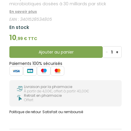
microbiotiques dosées à 30 milliards par stick
En savoir plus
EAN :
3401528534805
En stock
10
,
99
€ TTC
Ajouter au panier
-
1
+
Paiements 100% sécurisés
Livraison par la pharmacie
À partir de 4,00€, offert à partir 40,00€
Retrait en pharmacie
Offert
Politique de retour
Satisfait ou remboursé