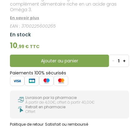
complément alimentaire riche en un acide gras
Oméga 3.
En savoir plus
EAN :
3700225600265
En stock
10
,
99
€ TTC
Ajouter au panier
-
1
+
Paiements 100% sécurisés
Livraison par la pharmacie
À partir de 4,00€, offert à partir 40,00€
Retrait en pharmacie
Offert
Politique de retour
Satisfait ou remboursé