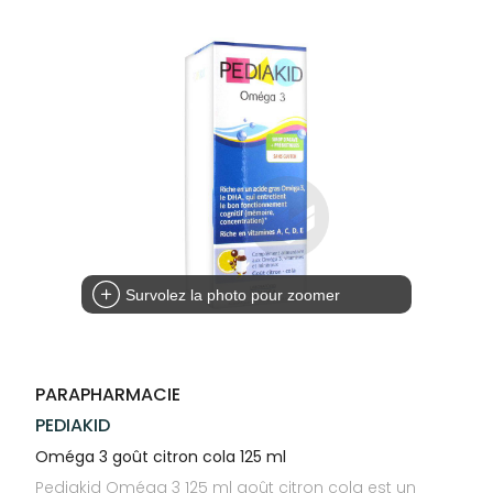
Trousse à
alimentaires
CHEVEUX
VOTRE
NOTRE
pharmacie
APPLICATION
ÉQUIPE
Dispositifs
Cheveux
DE SANTÉ
médicaux
NOS
Corps
SPÉCIALITÉS
Homme
INFORMATIONS
UTILES
Solaire
PHARMACIES
Visage
DE GARDE
Survolez la photo pour zoomer
PARAPHARMACIE
PEDIAKID
Oméga 3 goût citron cola 125 ml
Pediakid Oméga 3 125 ml goût citron cola est un