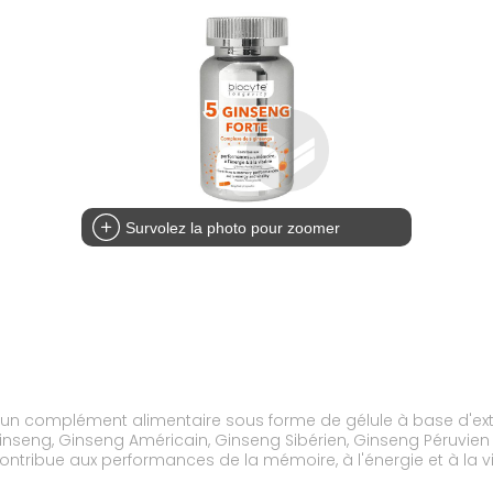
Survolez la photo pour zoomer
st un complément alimentaire sous forme de gélule à base d'e
nseng, Ginseng Américain, Ginseng Sibérien, Ginseng Péruvien
ntribue aux performances de la mémoire, à l'énergie et à la v