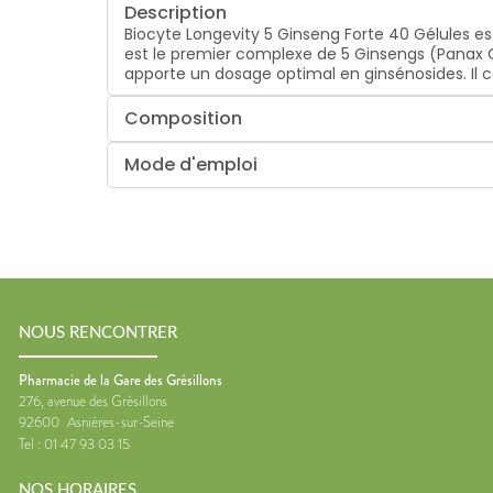
Description
Biocyte Longevity 5 Ginseng Forte 40 Gélules 
est le premier complexe de 5 Ginsengs (Panax G
apporte un dosage optimal en ginsénosides. Il c
Composition
Mode d'emploi
NOUS RENCONTRER
Pharmacie de la Gare des Grésillons
276, avenue des Grésillons
92600
Asnières-sur-Seine
Tel :
01 47 93 03 15
NOS HORAIRES