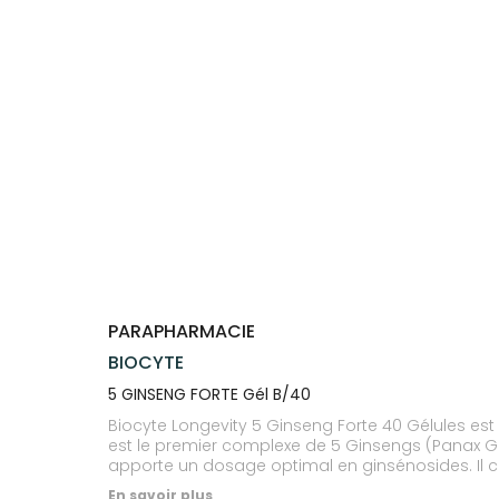
Trousse à
alimentaires
CHEVEUX
VOTRE
NOTRE
pharmacie
APPLICATION
ÉQUIPE
Dispositifs
Cheveux
DE SANTÉ
médicaux
NOS
Corps
SPÉCIALITÉS
Homme
INFORMATIONS
UTILES
Solaire
PHARMACIES
Visage
DE GARDE
PARAPHARMACIE
BIOCYTE
5 GINSENG FORTE Gél B/40
Biocyte Longevity 5 Ginseng Forte 40 Gélules e
est le premier complexe de 5 Ginsengs (Panax Gi
apporte un dosage optimal en ginsénosides. Il co
En savoir plus