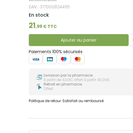
EAN :
3770008244115
En stock
21
,
99
€ TTC
Ajouter au panier
Paiements 100% sécurisés
Livraison par la pharmacie
À partir de 4,00€, offert à partir 40,00€
Retrait en pharmacie
Offert
Politique de retour
Satisfait ou remboursé