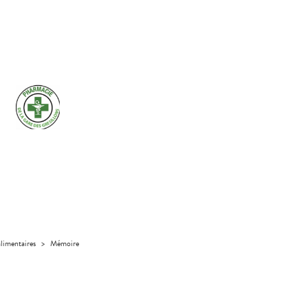
limentaires
>
Mémoire