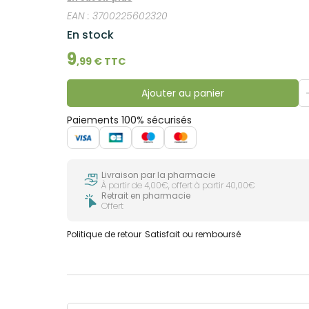
EAN :
3700225602320
En stock
9
,
99
€ TTC
Ajouter au panier
Paiements 100% sécurisés
Livraison par la pharmacie
À partir de 4,00€, offert à partir 40,00€
Retrait en pharmacie
Offert
Politique de retour
Satisfait ou remboursé