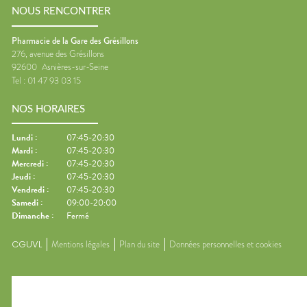
NOUS RENCONTRER
Pharmacie de la Gare des Grésillons
276, avenue des Grésillons
92600
Asnières-sur-Seine
Tel :
01 47 93 03 15
NOS HORAIRES
Lundi
:
07:45-20:30
Mardi
:
07:45-20:30
Mercredi
:
07:45-20:30
Jeudi
:
07:45-20:30
Vendredi
:
07:45-20:30
Samedi
:
09:00-20:00
Dimanche
:
Fermé
CGUVL
Mentions légales
Plan du site
Données personnelles et cookies