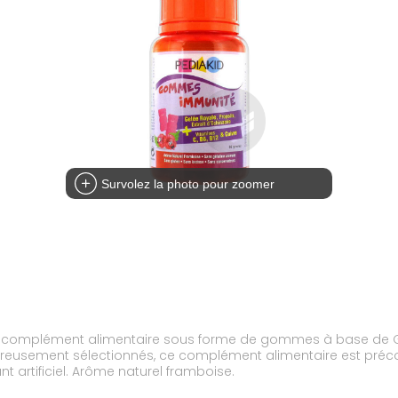
Survolez la photo pour zoomer
plément alimentaire sous forme de gommes à base de Gelée 
gluten, lactose, conservateurs et arôme ni colorant artificiel. Arôme naturel framboise.