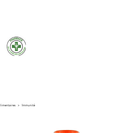
limentaires
>
Immunité