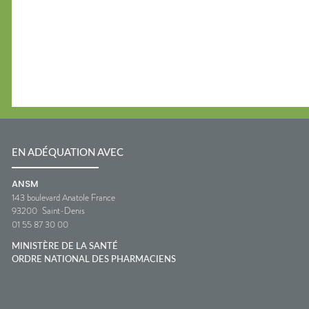
EN ADÉQUATION AVEC
ANSM
143 boulevard Anatole France
93200
Saint-Denis
01 55 87 30 00
MINISTÈRE DE LA SANTÉ
ORDRE NATIONAL DES PHARMACIENS