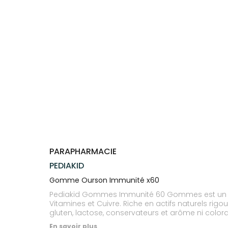
Trousse à
alimentaires
CHEVEUX
VOTRE
NOTRE
pharmacie
APPLICATION
ÉQUIPE
Dispositifs
Cheveux
DE SANTÉ
médicaux
NOS
Corps
SPÉCIALITÉS
Homme
INFORMATIONS
UTILES
Solaire
PHARMACIES
Visage
DE GARDE
PARAPHARMACIE
PEDIAKID
Gomme Ourson Immunité x60
Pediakid Gommes Immunité 60 Gommes est un com
Vitamines et Cuivre. Riche en actifs naturels rigoureusement sélectionnés, ce complément alimentaire est préconisé aux changements de saison. Sans gélatine,
En savoir plus