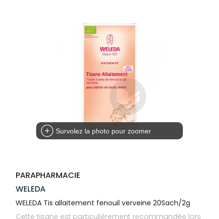
Trousse à
alimentaires
CHEVEUX
VOTRE
NOTRE
pharmacie
APPLICATION
ÉQUIPE
Dispositifs
Cheveux
DE SANTÉ
médicaux
NOS
Corps
SPÉCIALITÉS
Homme
INFORMATIONS
UTILES
Solaire
PHARMACIES
Visage
DE GARDE
Survolez la photo pour zoomer
PARAPHARMACIE
WELEDA
WELEDA Tis allaitement fenouil verveine 20Sach/2g
Cette tisane est particulièrement recommandée lors