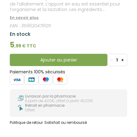
de l’allaitement. L’apport en eau est essentiel pour
l’organisme et la lactation. Les ingrédients
sélectionnés tels que l’anis, le carvi, le fenouil, les
En savoir plus
graines de fenugrec, ainsi que les feuilles de verveine
EAN :
3596204791211
citronnelle confèrent à cette tisane son goût doux et
agréable.Et parce que les traces de pesticides et
En stock
engrais chimiques sont susceptibles de passer dans
le lait maternel, les plantes qu’a choisies
5
,
99
€ TTC
Weleda&nbsp; pour cette tisane sont entièrement
issues de l’agriculture biologique.
Ajouter au panier
-
1
+
Paiements 100% sécurisés
Livraison par la pharmacie
À partir de 4,00€, offert à partir 40,00€
Retrait en pharmacie
Offert
Politique de retour
Satisfait ou remboursé