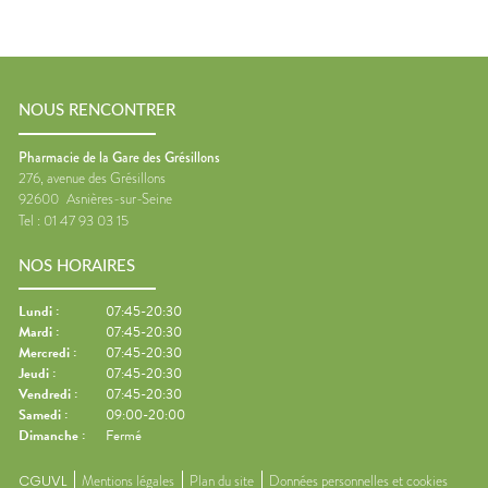
NOUS RENCONTRER
Pharmacie de la Gare des Grésillons
276, avenue des Grésillons
92600
Asnières-sur-Seine
Tel :
01 47 93 03 15
NOS HORAIRES
Lundi
:
07:45-20:30
Mardi
:
07:45-20:30
Mercredi
:
07:45-20:30
Jeudi
:
07:45-20:30
Vendredi
:
07:45-20:30
Samedi
:
09:00-20:00
Dimanche
:
Fermé
CGUVL
Mentions légales
Plan du site
Données personnelles et cookies