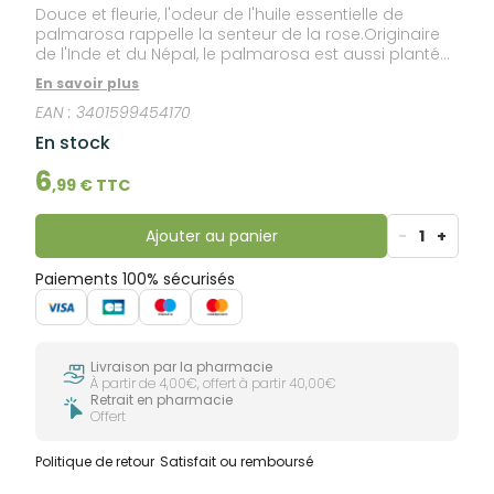
Douce et fleurie, l'odeur de l'huile essentielle de
palmarosa rappelle la senteur de la rose.Originaire
de l'Inde et du Népal, le palmarosa est aussi planté
au Pakistan, en Indonésie, au Brésil, à Madagascar et
En savoir plus
aux Comores. Il est distillé en Inde et en Turquie
EAN :
3401599454170
depuis le XVIIIe siècle.Cette huile essentielle est HEBBD
(Huile Essentielle Botaniquement et Biochimiquement
En stock
Définie).
6
,
99
€ TTC
Ajouter au panier
-
1
+
Paiements 100% sécurisés
Livraison par la pharmacie
À partir de 4,00€, offert à partir 40,00€
Retrait en pharmacie
Offert
Politique de retour
Satisfait ou remboursé