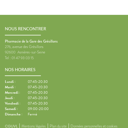
NOUS RENCONTRER
Pharmacie de la Gare des Grésillons
276, avenue des Grésillons
92600
Asnières-sur-Seine
Tel :
01 47 93 03 15
NOS HORAIRES
Lundi
:
07:45-20:30
Mardi
:
07:45-20:30
Mercredi
:
07:45-20:30
Jeudi
:
07:45-20:30
Vendredi
:
07:45-20:30
Samedi
:
09:00-20:00
Dimanche
:
Fermé
CGUVL
Mentions légales
Plan du site
Données personnelles et cookies