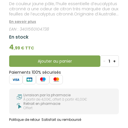
De couleur jaune pâle, l’huile essentielle d’eucalyptus
citronné a une odeur de citron très marquée due aux
feuilles de l’eucalyptus citronné.Originaire d’Australie,
l’eucalyptus citronné s’est acclimaté dans de
En savoir plus
nombreux pays comme le Brésil, Madagascar, ou
EAN :
3401560104738
encore la Chine. C’est un grand arbre pouvant
atteindre 25 à 50 mètres. Cette huile essentielle,
En stock
complément alimentaire, est HEBBD (Huile Essentielle
Botaniquement et Biochimiquement Définie).
4
,
99
€ TTC
Ajouter au panier
-
1
+
Paiements 100% sécurisés
Livraison par la pharmacie
À partir de 4,00€, offert à partir 40,00€
Retrait en pharmacie
Offert
Politique de retour
Satisfait ou remboursé