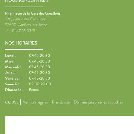
NOUS RENCONTRER
Pharmacie de la Gare des Grésillons
276, avenue des Grésillons
92600
Asnières-sur-Seine
Tel :
01 47 93 03 15
NOS HORAIRES
Lundi
:
07:45-20:30
Mardi
:
07:45-20:30
Mercredi
:
07:45-20:30
Jeudi
:
07:45-20:30
Vendredi
:
07:45-20:30
Samedi
:
09:00-20:00
Dimanche
:
Fermé
CGUVL
Mentions légales
Plan du site
Données personnelles et cookies