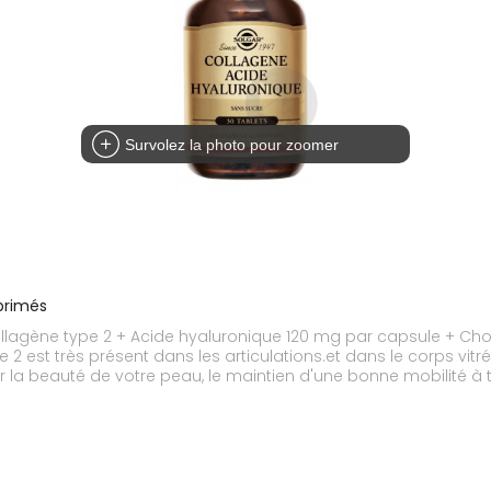
Survolez la photo pour zoomer
primés
ollagène type 2 + Acide hyaluronique 120 mg par capsule + Chon
 est très présent dans les articulations.et dans le corps vitré d
ur la beauté de votre peau, le maintien d'une bonne mobilité à t
’on n’accepte le moins, du vieillissement. Avec la perte de sou
gar vous propose d’essayer l'acide hyaluronique 120 mg.associ
que d’origine végétal associé à un extrait breveté de collagène
e la vitamine CDans le corps, l’acide hyaluronique en retenant
agène et d'élastine indispensable au maintien et à l'élasticité d