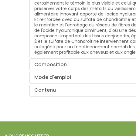
certainement le témoin le plus visible et celui 
préserver votre corps des méfaits du vieilliss
alimentaire innovant apporte de l'acide hyaluron
Et renforcée avec du sulfate de chondroïtine et
le maintien et l'enrobage du réseau de fibres de 
de l'acide hyaluronique diminuent, d'où une désh
composant important des tissus conjonctifs, épith
2 et le sulfate de Chondroïtine interviennent d
collagène pour un fonctionnement normal des v
également profitable aux cheveux et aux ongles
Composition
Mode d'emploi
Contenu