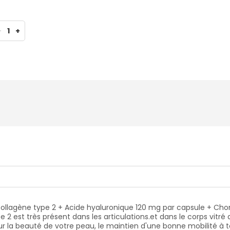
atation, une perte de fermeté favorisant l’apparition de rides 
rveux. Il aide à maintenir la viscosité du tissu synovial dans les
s de synthèse naturelle des cartilages.La vitamine C assure 
t une fonction normale des os, une fonction normale des cart
-
1
+
collagène type 2 + Acide hyaluronique 120 mg par capsule + Chon
2 est très présent dans les articulations.et dans le corps vitré de
our la beauté de votre peau, le maintien d'une bonne mobilité à to