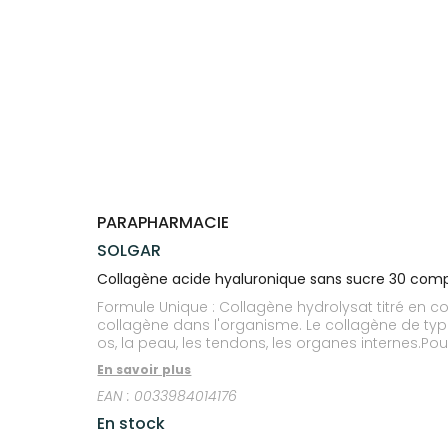
Trousse à
alimentaires
CHEVEUX
VOTRE
NOTRE
pharmacie
APPLICATION
ÉQUIPE
Dispositifs
Cheveux
DE SANTÉ
médicaux
NOS
Corps
SPÉCIALITÉS
Homme
INFORMATIONS
UTILES
Solaire
PHARMACIES
Visage
DE GARDE
PARAPHARMACIE
SOLGAR
Collagène acide hyaluronique sans sucre 30 com
Formule Unique : Collagène hydrolysat titré en c
collagène dans l'organisme. Le collagène de type 2
os, la peau, les tendons, les organes internes.Po
certainement le témoin le plus visible et celui qu
En savoir plus
votre corps des méfaits du vieillissement, Sol
EAN :
0033984014176
alimentaire innovant apporte de l'acide hyaluroni
Et renforcée avec du sulfate de chondroïtine et d
En stock
maintien et l'enrobage du réseau de fibres de coll