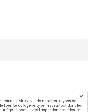
et ridules. L'acide hyaluronique est un composant
 articulations.Le collagène de type 2 et le sulfate
une formation normale du collagène pour un
ilagesLa cure sera également profitable aux
droïtine + Vit. CIl y a de nombreux types de
 l'oeil. Le collagène type 1 est surtout dans les
ut âge.La peau, avec l'apparition des rides, est