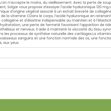
qu’on n’accepte le moins, du vieillissement. Avec la perte de soup
ement, Solgar vous propose d’essayer l'acide hyaluronique 120 
ique d’origine végétal associé à un extrait breveté de collagène 
 de la vitamine CDans le corps, l’acide hyaluronique en retenan
collagène et d'élastine indispensable au maintien et à l'élasticité
ydratation, une perte de fermeté favorisant l’apparition de rides
éliaux et nerveux. Il aide à maintenir la viscosité du tissu syno
ans les processus de synthèse naturelle des cartilages.La vitam
aisseaux sanguins et une fonction normale des os, une fonctio
, aux yeux.