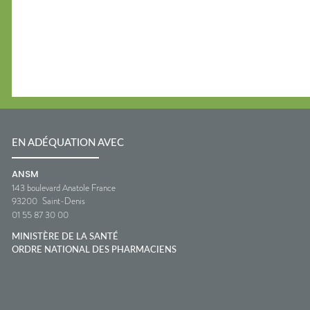
EN ADÉQUATION AVEC
ANSM
143 boulevard Anatole France
93200
Saint-Denis
01 55 87 30 00
MINISTÈRE DE LA SANTÉ
ORDRE NATIONAL DES PHARMACIENS