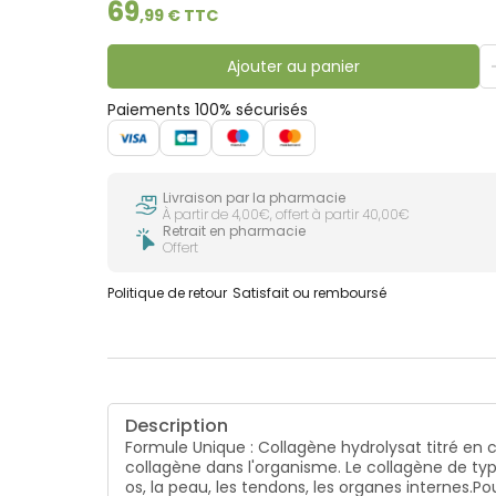
l'acide hyaluronique diminuent, d'où une déshydr
69
,
99
€ TTC
important des tissus conjonctifs, épithéliaux et ne
de Chondroïtine interviennent dans les processu
fonctionnement normal des vaisseaux sanguins e
Ajouter au panier
cheveux et aux ongles, aux yeux.
Paiements 100% sécurisés
Livraison par la pharmacie
À partir de 4,00€, offert à partir 40,00€
Retrait en pharmacie
Offert
Politique de retour
Satisfait ou remboursé
Description
Formule Unique : Collagène hydrolysat titré en 
collagène dans l'organisme. Le collagène de type 
os, la peau, les tendons, les organes internes.P