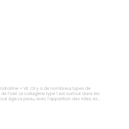
droïtine + Vit. CIl y a de nombreux types de
e l'oeil. Le collagène type 1 est surtout dans les
out âge.La peau, avec l'apparition des rides, est
plesse et de mobilité. Pour vous aider à préserver
é au collagène hydrolysé.Ce complément
 "biocell collagen" titré en collagène de type 2.
 l'eau et les nutriments dans le derme permet le
es tissus. Avec l'âge, la quantité et la qualité de