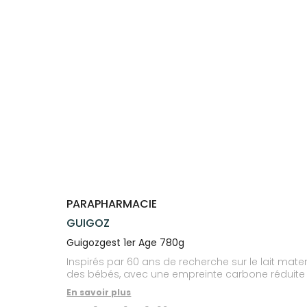
Trousse à
alimentaires
CHEVEUX
VOTRE
NOTRE
pharmacie
APPLICATION
ÉQUIPE
Dispositifs
Cheveux
DE SANTÉ
médicaux
NOS
Corps
SPÉCIALITÉS
Homme
INFORMATIONS
UTILES
Solaire
PHARMACIES
Visage
DE GARDE
PARAPHARMACIE
GUIGOZ
Guigozgest 1er Age 780g
Inspirés par 60 ans de recherche sur le lait mate
des bébés, avec une empreinte carbone réduite p
En savoir plus