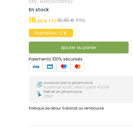
EAN :
8445290108593
En stock
16
18,45 € TTC
,
45
€ TTC
Promotion -2 €
Ajouter au panier
Paiements 100% sécurisés
Livraison par la pharmacie
À partir de 4,00€, offert à partir 40,00€
Retrait en pharmacie
Offert
Politique de retour
Satisfait ou remboursé