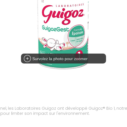
Survolez la photo pour zoomer
rnel, les Laboratoires Guigoz ont développé Guigoz® Bio 1, notr
our limiter son impact sur l'environnement.