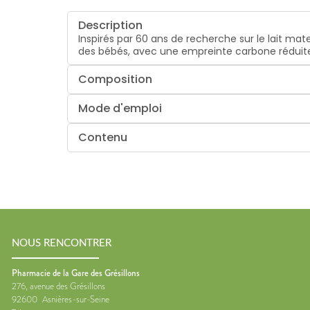
Description
Inspirés par 60 ans de recherche sur le lait mat
des bébés, avec une empreinte carbone réduite
Composition
Mode d'emploi
Contenu
NOUS RENCONTRER
Pharmacie de la Gare des Grésillons
276, avenue des Grésillons
92600
Asnières-sur-Seine