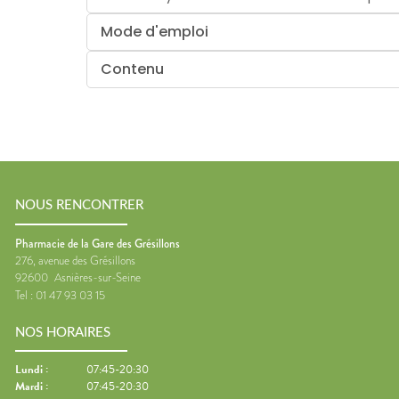
Mode d'emploi
Contenu
NOUS RENCONTRER
Pharmacie de la Gare des Grésillons
276, avenue des Grésillons
92600
Asnières-sur-Seine
Tel :
01 47 93 03 15
NOS HORAIRES
Lundi
:
07:45-20:30
Mardi
:
07:45-20:30