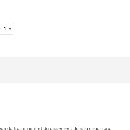
-
1
+
otège du frottement et du glissement dans la chaussure.